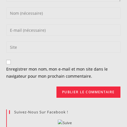
Enter
your
name
Enter
or
your
username
email
Saisir
to
address
l’URL
comment
to
de
comment
votre
Enregistrer mon nom, mon e-mail et mon site dans le
site
navigateur pour mon prochain commentaire.
(facultatif)
Suivez-Nous Sur Facebook !