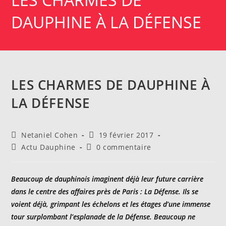
DAUPHINE À LA DÉFENSE
LES CHARMES DE DAUPHINE À
LA DÉFENSE
Auteur/autrice
Publication
Netaniel Cohen
19 février 2017
de
publiée :
Post
Commentaires
Actu Dauphine
0 commentaire
la
category:
de
publication :
la
publication :
Beaucoup de dauphinois imaginent déjà leur future carrière
dans le centre des affaires près de Paris : La Défense. Ils se
voient déjà, grimpant les échelons et les étages d’une immense
tour surplombant l’esplanade de la Défense. Beaucoup ne