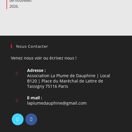
Nous Contacter
Venez nous voir ou écrivez nous !
Adresse :
Association La Plume de Dauphine | Local
B120 | Place du Maréchal de Lattre de
Tassigny 75116 Paris
E-mail :
S’ouvre
laplumedauphine@gmail.com
dans
votre
application
S’ouvre
S’ouvre