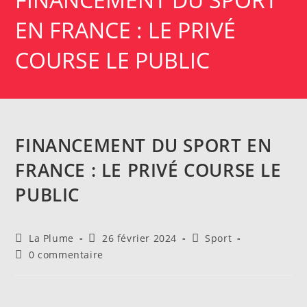
EN FRANCE : LE PRIVÉ
COURSE LE PUBLIC
FINANCEMENT DU SPORT EN
FRANCE : LE PRIVÉ COURSE LE
PUBLIC
Auteur/autrice
Publication
Post
La Plume
26 février 2024
Sport
de
publiée :
category:
Commentaires
0 commentaire
la
de
publication :
la
publication :