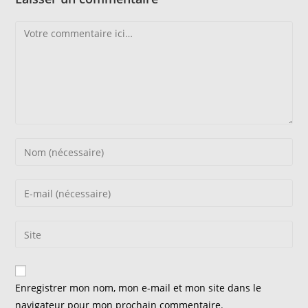
Comment
Enter
your
name
Enter
or
your
username
email
Saisir
to
address
l’URL
comment
to
de
comment
votre
Enregistrer mon nom, mon e-mail et mon site dans le
site
navigateur pour mon prochain commentaire.