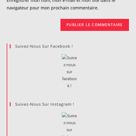
Enregistrer mon nom, mon e-mail et mon site dans le
site
navigateur pour mon prochain commentaire.
(facultatif)
Suivez-Nous Sur Facebook !
Suivez-Nous Sur Instagram !