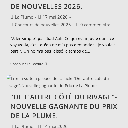
DE NOUVELLES 2026.
Auteur/autrice
Publication
La Plume
17 mai 2026
de
publiée :
Post
Commentaires
Concours de nouvelles 2026
0 commentaire
la
category:
de
publication :
la
"Aller simple" par Riad Aafi. Ce qui est injuste dans ce
publication :
voyage-là, c'est qu'on ne m'a pas demandé si je voulais
partir. On ne m'a pas laissé le temps de…
"Aller
Continuer La Lecture
Simple"-
Nouvelle
Participante
Au
Concours
De
"DE L’AUTRE CÔTÉ DU RIVAGE"-
Nouvelles
2026.
NOUVELLE GAGNANTE DU PRIX
DE LA PLUME.
Auteur/autrice
Publication
La Plume
14 mai 2026