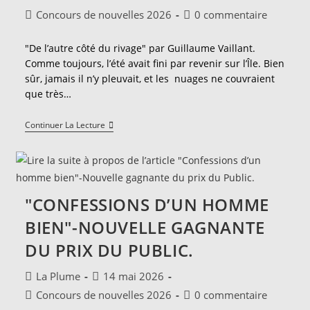
de
publiée :
Post
Commentaires
Concours de nouvelles 2026
0 commentaire
la
category:
de
publication :
la
"De l’autre côté du rivage" par Guillaume Vaillant.
publication :
Comme toujours, l’été avait fini par revenir sur l’Île. Bien
sûr, jamais il n’y pleuvait, et les nuages ne couvraient
que très…
"De
Continuer La Lecture
L’autre
Côté
Du
Rivage"-
Nouvelle
Gagnante
"CONFESSIONS D’UN HOMME
Du
Prix
BIEN"-NOUVELLE GAGNANTE
De
La
DU PRIX DU PUBLIC.
Plume.
Auteur/autrice
Publication
La Plume
14 mai 2026
de
publiée :
Post
Commentaires
Concours de nouvelles 2026
0 commentaire
la
category:
de