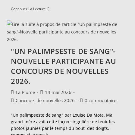
"La
Continuer La Lecture
Bibliothèque"-
Nouvelle
Participante
Au
Concours
De
Nouvelles
2026.
"UN PALIMPSESTE DE SANG"-
NOUVELLE PARTICIPANTE AU
CONCOURS DE NOUVELLES
2026.
Auteur/autrice
Publication
La Plume
14 mai 2026
de
publiée :
Post
Commentaires
Concours de nouvelles 2026
0 commentaire
la
category:
de
publication :
la
"Un palimpseste de sang" par Louise Da Mota. Ma
publication :
grand-mère avait cette façon singulière de tenir les
photos jaunies par le temps du bout des doigts,
comme si le passé…