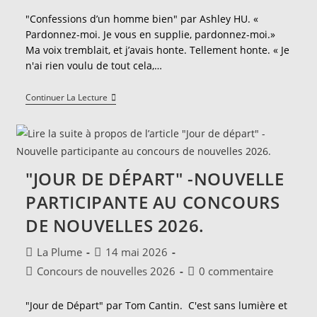
publication :
la
"Confessions d’un homme bien" par Ashley HU. «
publication :
Pardonnez-moi. Je vous en supplie, pardonnez-moi.»
Ma voix tremblait, et j’avais honte. Tellement honte. « Je
n'ai rien voulu de tout cela,…
"Confessions
Continuer La Lecture
D’un
Homme
Bien"-
Nouvelle
Gagnante
Du
"JOUR DE DÉPART" -NOUVELLE
Prix
Du
PARTICIPANTE AU CONCOURS
Public.
DE NOUVELLES 2026.
Auteur/autrice
Publication
La Plume
14 mai 2026
de
publiée :
Post
Commentaires
Concours de nouvelles 2026
0 commentaire
la
category:
de
publication :
la
"Jour de Départ" par Tom Cantin. C'est sans lumière et
publication :