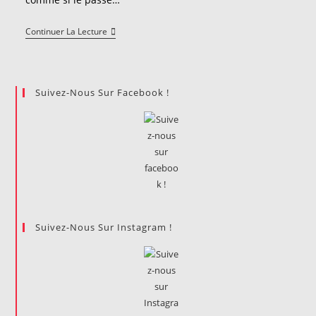
"Un
Continuer La Lecture
Palimpseste
De
Sang"-
Nouvelle
Participante
Suivez-Nous Sur Facebook !
Au
Concours
De
Nouvelles
2026.
Suivez-Nous Sur Instagram !