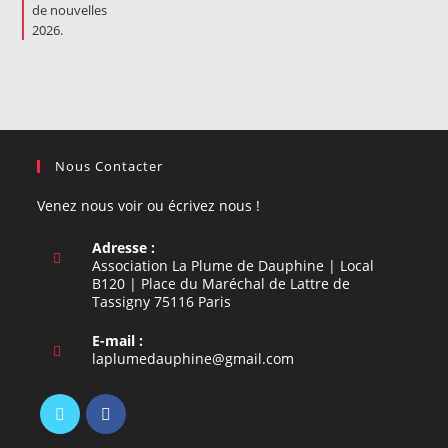
Nous Contacter
Venez nous voir ou écrivez nous !
Adresse :
Association La Plume de Dauphine | Local
B120 | Place du Maréchal de Lattre de
Tassigny 75116 Paris
E-mail :
S’ouvre
laplumedauphine@gmail.com
dans
votre
application
S’ouvre
S’ouvre