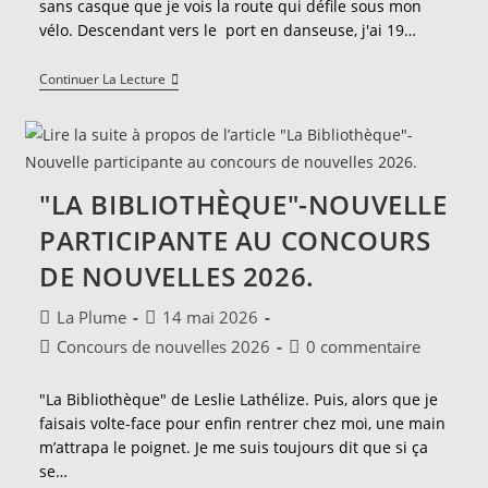
sans casque que je vois la route qui défile sous mon
vélo. Descendant vers le port en danseuse, j'ai 19…
"Jour
Continuer La Lecture
De
Départ"
-
Nouvelle
Participante
Au
"LA BIBLIOTHÈQUE"-NOUVELLE
Concours
De
PARTICIPANTE AU CONCOURS
Nouvelles
2026.
DE NOUVELLES 2026.
Auteur/autrice
Publication
La Plume
14 mai 2026
de
publiée :
Post
Commentaires
Concours de nouvelles 2026
0 commentaire
la
category:
de
publication :
la
"La Bibliothèque" de Leslie Lathélize. Puis, alors que je
publication :
faisais volte-face pour enfin rentrer chez moi, une main
m’attrapa le poignet. Je me suis toujours dit que si ça
se…