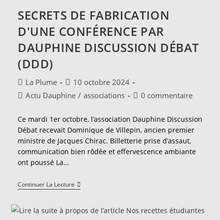
SECRETS DE FABRICATION
D'UNE CONFÉRENCE PAR
DAUPHINE DISCUSSION DÉBAT
(DDD)
Auteur/autrice
Publication
La Plume
10 octobre 2024
de
publiée :
Post
Commentaires
Actu Dauphine
/
associations
0 commentaire
la
category:
de
publication :
la
Ce mardi 1er octobre, l’association Dauphine Discussion
publication :
Débat recevait Dominique de Villepin, ancien premier
ministre de Jacques Chirac. Billetterie prise d’assaut,
communication bien rôdée et effervescence ambiante
ont poussé La…
Secrets
Continuer La Lecture
De
Fabrication
D'une
Conférence