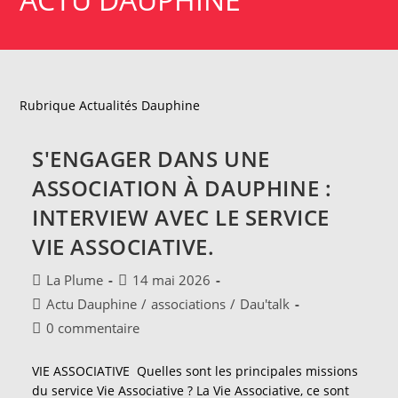
Rubrique Actualités Dauphine
S'ENGAGER DANS UNE
ASSOCIATION À DAUPHINE :
INTERVIEW AVEC LE SERVICE
VIE ASSOCIATIVE.
Auteur/autrice
Publication
La Plume
14 mai 2026
de
publiée :
Post
Actu Dauphine
/
associations
/
Dau'talk
la
category:
Commentaires
0 commentaire
publication :
de
la
VIE ASSOCIATIVE Quelles sont les principales missions
publication :
du service Vie Associative ? La Vie Associative, ce sont