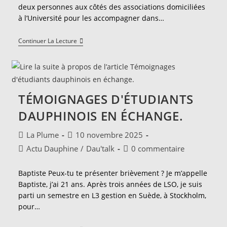
deux personnes aux côtés des associations domiciliées
à l’Université pour les accompagner dans…
S'engager
Continuer La Lecture
Dans
Une
Association
À
Dauphine
:
TÉMOIGNAGES D'ÉTUDIANTS
Interview
Avec
DAUPHINOIS EN ÉCHANGE.
Le
Service
Vie
Auteur/autrice
Publication
La Plume
10 novembre 2025
Associative.
de
publiée :
Post
Commentaires
Actu Dauphine
/
Dau'talk
0 commentaire
la
category:
de
publication :
la
Baptiste Peux-tu te présenter brièvement ? Je m’appelle
publication :
Baptiste, j’ai 21 ans. Après trois années de LSO, je suis
parti un semestre en L3 gestion en Suède, à Stockholm,
pour…