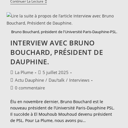
Témoignages
Continuer La Lecture
D'étudiants
Dauphinois
En
Échange.
Bruno Bouchard, président de l'Université Paris-Dauphine-PSL.
INTERVIEW AVEC BRUNO
BOUCHARD, PRÉSIDENT DE
DAUPHINE.
Auteur/autrice
Publication
La Plume
5 juillet 2025
de
publiée :
Post
Actu Dauphine
/
Dau'talk
/
Interviews
la
category:
Commentaires
0 commentaire
publication :
de
la
Élu en novembre dernier, Bruno Bouchard est le
publication :
nouveau président de l’Université Paris-Dauphine PSL.
Il succède à El Mouhoub Mouhoud devenu président
de PSL. Pour La Plume, nous avons pu…