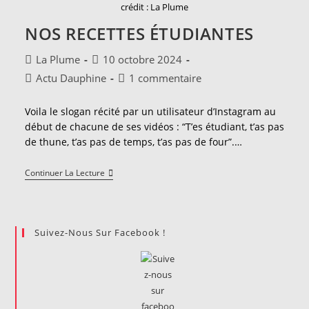
Par
crédit : La Plume
Dauphine
Discussion
NOS RECETTES ÉTUDIANTES
Débat
(DDD)
Auteur/autrice
Publication
La Plume
10 octobre 2024
de
publiée :
Post
Commentaires
Actu Dauphine
1 commentaire
la
category:
de
publication :
la
Voila le slogan récité par un utilisateur d’Instagram au
publication :
début de chacune de ses vidéos : “T’es étudiant, t’as pas
de thune, t’as pas de temps, t’as pas de four”.…
Nos
Continuer La Lecture
Recettes
Étudiantes
Suivez-Nous Sur Facebook !