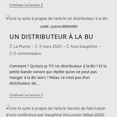
Interview
Continuer La Lecture
Avec
Bruno
Bouchard,
Président
De
crédit : Justine BERNARD
Dauphine.
UN DISTRIBUTEUR À LA BU
Auteur/autrice
Publication
Post
La Plume
3 mars 2025
Actu Dauphine
de
publiée :
category:
Commentaires
0 commentaire
la
de
publication :
la
Comment ? Qu’ouïs-je ??!! Un distributeur à la BU ? Et la
publication :
petite bande sonore qui répète qu’on ne peut pas
manger à la BU alors ? Relax, ce n’est pas d’un
distributeur de…
Un
Continuer La Lecture
Distributeur
À
La
BU