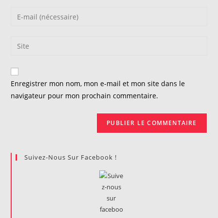
name
Enter
or
your
username
email
Saisir
to
address
l’URL
comment
to
de
comment
votre
Enregistrer mon nom, mon e-mail et mon site dans le
site
navigateur pour mon prochain commentaire.
(facultatif)
Suivez-Nous Sur Facebook !