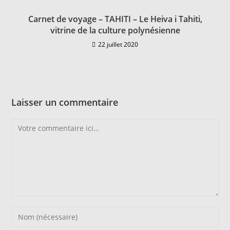
Carnet de voyage – TAHITI – Le Heiva i Tahiti,
vitrine de la culture polynésienne
22 juillet 2020
Laisser un commentaire
Comment
Enter
your