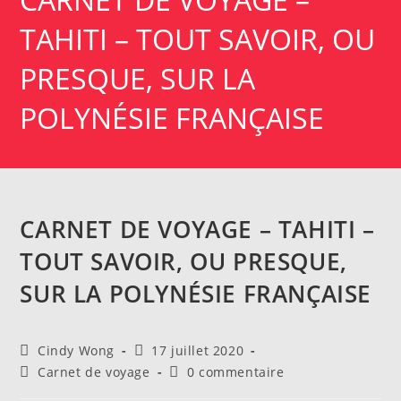
TAHITI – TOUT SAVOIR, OU
PRESQUE, SUR LA
POLYNÉSIE FRANÇAISE
CARNET DE VOYAGE – TAHITI –
TOUT SAVOIR, OU PRESQUE,
SUR LA POLYNÉSIE FRANÇAISE
Auteur/autrice
Publication
Cindy Wong
17 juillet 2020
de
publiée :
Post
Commentaires
Carnet de voyage
0 commentaire
la
category:
de
publication :