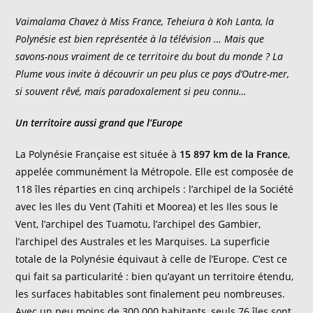
la
publication :
Vaimalama Chavez à Miss France, Teheiura à Koh Lanta, la
Polynésie est bien représentée à la télévision … Mais que
savons-nous vraiment de ce territoire du bout du monde ? La
Plume vous invite à découvrir un peu plus ce pays d’Outre-mer,
si souvent rêvé, mais paradoxalement si peu connu…
Un territoire aussi grand que l’Europe
La Polynésie Française est située à
15 897 km de la France
,
appelée communément la Métropole. Elle est composée de
118 îles réparties en cinq archipels : l’archipel de la Société
avec les Iles du Vent (Tahiti et Moorea) et les Iles sous le
Vent, l’archipel des Tuamotu, l’archipel des Gambier,
l’archipel des Australes et les Marquises. La superficie
totale de la Polynésie équivaut à celle de l’Europe. C’est ce
qui fait sa particularité : bien qu’ayant un territoire étendu,
les surfaces habitables sont finalement peu nombreuses.
Avec un peu moins de 300 000 habitants, seuls 76 îles sont