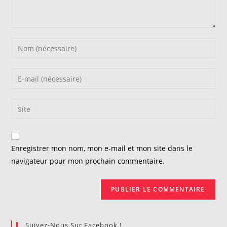
Enter
your
name
Enter
or
your
username
email
Saisir
to
address
l’URL
comment
to
de
comment
votre
Enregistrer mon nom, mon e-mail et mon site dans le
site
navigateur pour mon prochain commentaire.
(facultatif)
Suivez-Nous Sur Facebook !