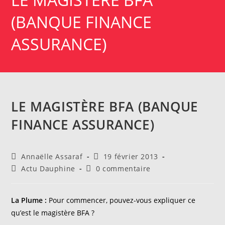
(BANQUE FINANCE
ASSURANCE)
LE MAGISTÈRE BFA (BANQUE
FINANCE ASSURANCE)
Auteur/autrice
Publication
Annaëlle Assaraf
19 février 2013
de
publiée :
Post
Commentaires
Actu Dauphine
0 commentaire
la
category:
de
publication :
la
publication :
La Plume :
Pour commencer, pouvez-vous expliquer ce
qu’est le magistère BFA ?