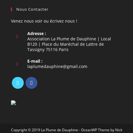
Nous Contacter
Venez nous voir ou écrivez nous !
Adresse :
Association La Plume de Dauphine | Local
B120 | Place du Maréchal de Lattre de
Tassigny 75116 Paris
E-mail :
S’ouvre
laplumedauphine@gmail.com
dans
votre
application
S’ouvre
S’ouvre
dans
dans
un
un
nouvel
nouvel
onglet
onglet
Copyright © 2019 La Plume de Dauphine - OceanWP Theme by Nick