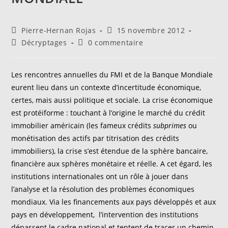
Auteur/autrice
Publication
Pierre-Hernan Rojas
15 novembre 2012
de
publiée :
Post
Commentaires
Décryptages
0 commentaire
la
category:
de
publication :
la
publication :
Les rencontres annuelles du FMI et de la Banque Mondiale
eurent lieu dans un contexte d’incertitude économique,
certes, mais aussi politique et sociale. La crise économique
est protéiforme : touchant à l’origine le marché du crédit
immobilier américain (les fameux crédits
subprimes
ou
monétisation des actifs par titrisation des crédits
immobiliers), la crise s’est étendue de la sphère bancaire,
financière aux sphères monétaire et réelle. A cet égard, les
institutions internationales ont un rôle à jouer dans
l’analyse et la résolution des problèmes économiques
mondiaux. Via les financements aux pays développés et aux
pays en développement, l’intervention des institutions
dépassent le cadre national et tentent de tracer un chemin