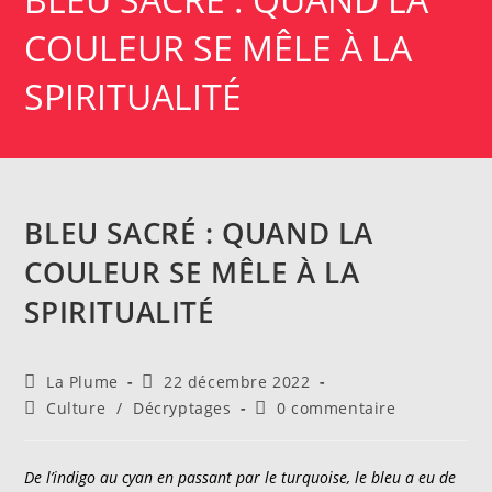
COULEUR SE MÊLE À LA
SPIRITUALITÉ
BLEU SACRÉ : QUAND LA
COULEUR SE MÊLE À LA
SPIRITUALITÉ
Auteur/autrice
Publication
La Plume
22 décembre 2022
de
publiée :
Post
Commentaires
Culture
/
Décryptages
0 commentaire
la
category:
de
publication :
la
publication :
De l’indigo au cyan en passant par le turquoise, le bleu a eu de