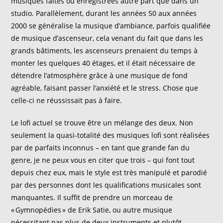
musiques faites ou enregistrées autre part que dans un
studio. Parallèlement, durant les années 50 aux années
2000 se généralise la musique d’ambiance, parfois qualifiée
de musique d’ascenseur, cela venant du fait que dans les
grands bâtiments, les ascenseurs prenaient du temps à
monter les quelques
40
étages, et il était nécessaire de
détendre l’atmosphère grâce à une musique de fond
agréable, faisant
passer l’anxiété et le stress. Chose que
celle-ci ne réussissait pas à faire.
Le
lofi
actuel se trouve être un mélange des deux. Non
seulement la quasi-totalité des musiques
lofi
sont réalisées
par de parfaits inconnus – en tant que grande fan du
genre, je ne peux vous en citer que trois
– qui font tout
depuis chez eux, mais le style est très manipulé et parodié
par des personnes dont les qualifications musicales sont
manquantes. Il suffit de prendre un morceau de
« Gymnopédies » de Erik Satie, ou autre musique
nécessitant pas plus de deux instruments et plutôt