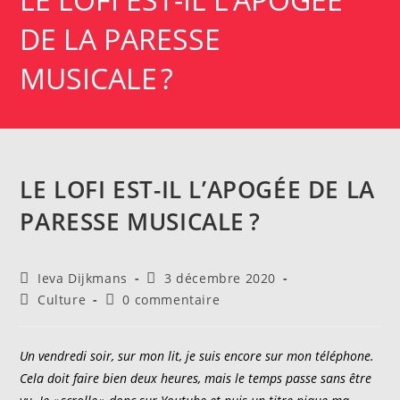
DE LA PARESSE
MUSICALE ?
LE LOFI EST-IL L’APOGÉE DE LA
PARESSE MUSICALE ?
Auteur/autrice
Publication
Ieva Dijkmans
3 décembre 2020
de
publiée :
Post
Commentaires
Culture
0 commentaire
la
category:
de
publication :
la
publication :
Un vendredi soir, sur mon lit, je suis encore sur mon téléphone.
Cela doit faire bien deux heures, mais le temps passe sans être