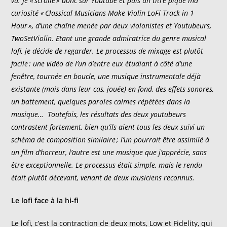
vu. Je « scrolle » donc sur Youtube et puis un titre pique ma
curiosité « Classical Musicians Make Violin LoFi Track in 1
Hour », d’une chaîne menée par deux violonistes et Youtubeurs,
TwoSetViolin. Etant une grande admiratrice du genre musical
lofi, je décide de regarder. Le processus de mixage est plutôt
facile : une vidéo de l’un d’entre eux étudiant à côté d’une
fenêtre, tournée en boucle, une musique instrumentale déjà
existante (mais dans leur cas, jouée) en fond, des effets sonores,
un battement, quelques paroles calmes répétées dans la
musique… Toutefois, les résultats des deux youtubeurs
contrastent fortement, bien qu’ils aient tous les deux suivi un
schéma de composition similaire ; l’un pourrait être assimilé à
un film d’horreur, l’autre est une musique que j’apprécie, sans
être exceptionnelle. Le processus était simple, mais le rendu
était plutôt décevant, venant de deux musiciens reconnus.
Le lofi face à la hi-fi
Le
lofi
, c’est la contraction de deux mots,
Low
et
Fidelity
, qui