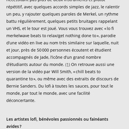
répétitif,
avec quelques accords simples de jazz,
le ralentir
un peu, y rajouter quelques paroles de Merkel, un rythme
battu régulièrement,
quelques petits bruitages rappelant
un VHS, et le tour est joué
.
V
ous vous trouvez avec «
lo
fi
merkelwave
beats to relax/
get
nothing
done
to
», parodie
d’une vidéo en live au nom très similaire
sur laquelle, nuit
et jour, près de 50 000 personnes écoutent et étudient
accompagnés
de
Jade, l’icône d
’un grand
nombre
d’étudiants autour du monde.
(1)
On retrouve aussi une
version de la vidéo par Will Smith, «
chill
beats to
quarantine
to », ou même avec des extraits de
discours de
Bernie Sanders. Du
lofi
à toutes les sauces, pour tout le
monde, par tout le monde
, avec une facilité
déconcertante.
Les artistes lofi, bénévoles passionnés ou fainéants
avides ?