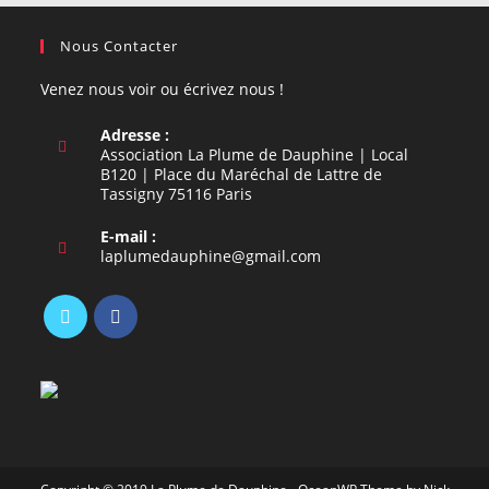
Nous Contacter
Venez nous voir ou écrivez nous !
Adresse :
Association La Plume de Dauphine | Local
B120 | Place du Maréchal de Lattre de
Tassigny 75116 Paris
E-mail :
S’ouvre
laplumedauphine@gmail.com
dans
votre
application
S’ouvre
S’ouvre
dans
dans
un
un
nouvel
nouvel
onglet
onglet