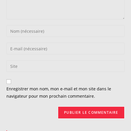
Enter
your
name
Enter
or
your
username
email
Saisir
to
address
l’URL
comment
to
de
comment
votre
Enregistrer mon nom, mon e-mail et mon site dans le
site
navigateur pour mon prochain commentaire.
(facultatif)