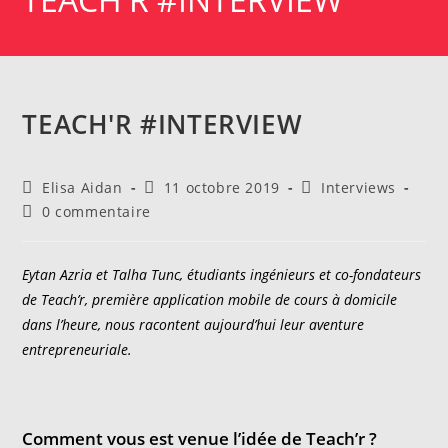
TEACH'R #INTERVIEW
Auteur/autrice
Publication
Post
Elisa Aidan
11 octobre 2019
Interviews
de
publiée :
category:
Commentaires
0 commentaire
la
de
publication :
la
publication :
Eytan Azria et Talha Tunc, étudiants ingénieurs et co-fondateurs
de Teach’r, première application mobile de cours à domicile
dans l’heure, nous racontent aujourd’hui leur aventure
entrepreneuriale.
Comment vous est venue l’idée de Teach’r ?