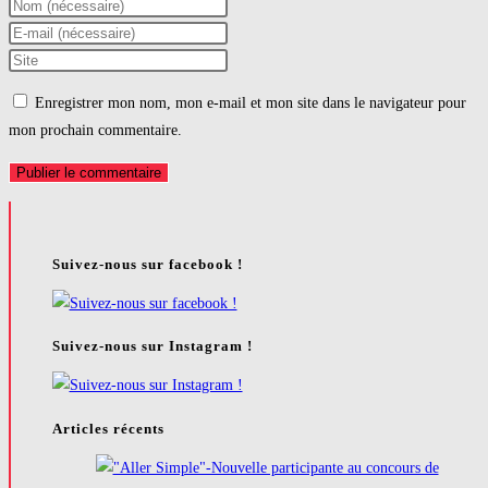
Enter
your
Enter
name
your
Saisir
or
email
l’URL
Enregistrer mon nom, mon e-mail et mon site dans le navigateur pour
username
address
de
mon prochain commentaire.
to
to
votre
comment
comment
site
(facultatif)
Suivez-nous sur facebook !
Suivez-nous sur Instagram !
Articles récents