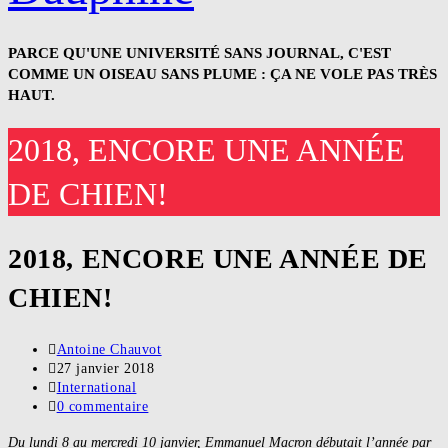
PARCE QU'UNE UNIVERSITÉ SANS JOURNAL, C'EST
COMME UN OISEAU SANS PLUME : ÇA NE VOLE PAS TRÈS
HAUT.
2018, ENCORE UNE ANNÉE
DE CHIEN!
2018, ENCORE UNE ANNÉE DE
CHIEN!
Auteur/autrice
Antoine Chauvot
de
Publication
27 janvier 2018
la
publiée :
Post
International
publication :
category:
Commentaires
0 commentaire
de
Du lundi 8 au mercredi 10 janvier, Emmanuel Macron débutait l’année par
la