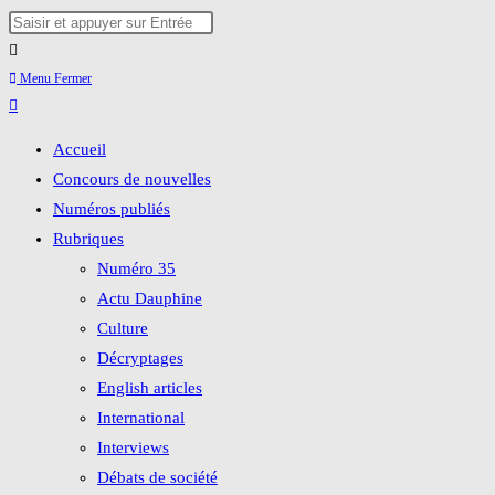
Skip
Rechercher
to
sur
content
ce
Menu
Fermer
site
Accueil
Concours de nouvelles
Numéros publiés
Rubriques
Numéro 35
Actu Dauphine
Culture
Décryptages
English articles
International
Interviews
Débats de société