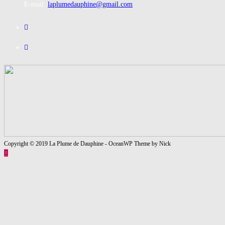
S’ouvre
E-mail :
laplumedauphine@gmail.com
dans
S’ouvre
votre
dans
application
S’ouvre
un
dans
nouvel
un
onglet
nouvel
onglet
Copyright © 2019 La Plume de Dauphine - OceanWP Theme by Nick