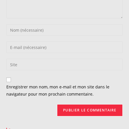
Enter
your
name
Enter
or
your
username
email
Saisir
to
address
l’URL
comment
to
de
comment
votre
Enregistrer mon nom, mon e-mail et mon site dans le
site
navigateur pour mon prochain commentaire.
(facultatif)