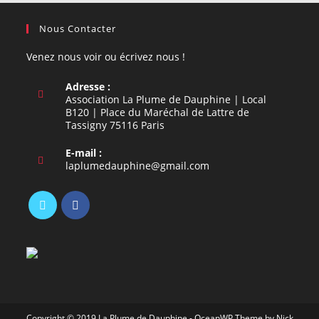
Nous Contacter
Venez nous voir ou écrivez nous !
Adresse :
Association La Plume de Dauphine | Local
B120 | Place du Maréchal de Lattre de
Tassigny 75116 Paris
E-mail :
S’ouvre
laplumedauphine@gmail.com
dans
votre
application
S’ouvre
S’ouvre
dans
dans
un
un
nouvel
nouvel
onglet
onglet
Copyright © 2019 La Plume de Dauphine - OceanWP Theme by Nick