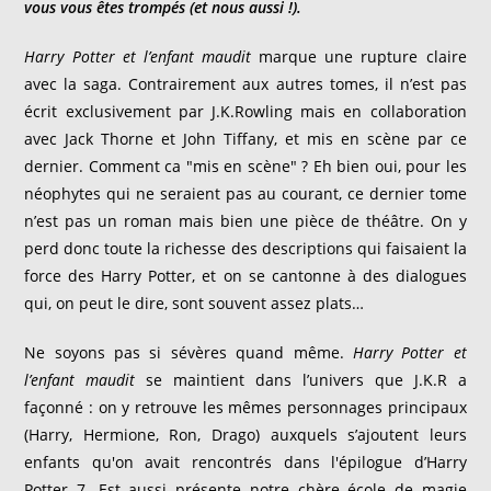
vous vous êtes trompés (et nous aussi !).
Harry Potter et l
’enfant maudit
marque une rupture claire
avec la saga. Contrairement aux autres tomes, il n’est pas
écrit exclusivement par J.K.Rowling mais en collaboration
avec Jack Thorne et John Tiffany, et mis en scène par ce
dernier. Comment ca "mis en scène" ? Eh bien oui, pour les
néophytes qui ne seraient pas au courant, ce dernier tome
n’est pas un roman mais bien une pièce de théâtre. On y
perd donc toute la richesse des descriptions qui faisaient la
force des Harry Potter, et on se cantonne à des dialogues
qui, on peut le dire, sont souvent assez plats…
Ne soyons pas si sévères quand même.
Harry Potter et
l
’enfant maudit
se maintient dans l’univers que J.K.R a
façonné : on y retrouve les mêmes personnages principaux
(Harry, Hermione, Ron, Drago) auxquels s’ajoutent leurs
enfants qu'on avait rencontrés dans l'épilogue d’Harry
Potter 7. Est aussi présente notre chère école de magie