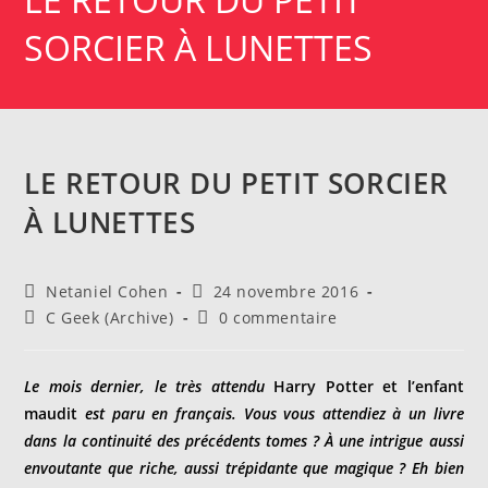
SORCIER À LUNETTES
LE RETOUR DU PETIT SORCIER
À LUNETTES
Auteur/autrice
Publication
Netaniel Cohen
24 novembre 2016
de
publiée :
Post
Commentaires
C Geek (Archive)
0 commentaire
la
category:
de
publication :
la
publication :
Le mois dernier, le très attendu
Harry Potter et l
’enfant
maudit
est paru en français. Vous vous attendiez à un livre
dans la continuité des précédents tomes ? À une intrigue aussi
envoutante que riche, aussi trépidante que magique ? Eh bien