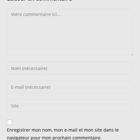
Comment
Enter
your
name
Enter
or
your
username
email
Saisir
to
address
l’URL
comment
to
de
comment
votre
Enregistrer mon nom, mon e-mail et mon site dans le
site
navigateur pour mon prochain commentaire.