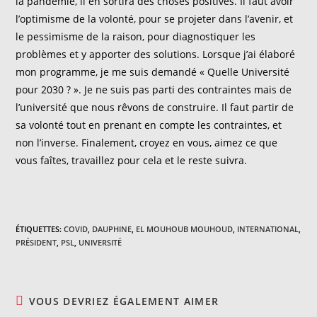
la pandémie, il en sortira des choses positives. Il faut avoir
l’optimisme de la volonté, pour se projeter dans l’avenir, et
le pessimisme de la raison, pour diagnostiquer les
problèmes et y apporter des solutions. Lorsque j’ai élaboré
mon programme, je me suis demandé « Quelle Université
pour 2030 ? ». Je ne suis pas parti des contraintes mais de
l’université que nous rêvons de construire. Il faut partir de
sa volonté tout en prenant en compte les contraintes, et
non l’inverse. Finalement, croyez en vous, aimez ce que
vous faîtes, travaillez pour cela et le reste suivra.
ÉTIQUETTES
:
COVID
,
DAUPHINE
,
EL MOUHOUB MOUHOUD
,
INTERNATIONAL
,
PRÉSIDENT
,
PSL
,
UNIVERSITÉ
VOUS DEVRIEZ ÉGALEMENT AIMER