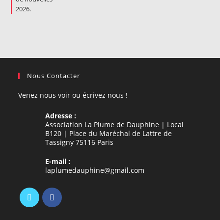
Nous Contacter
Venez nous voir ou écrivez nous !
Adresse :
Association La Plume de Dauphine | Local
B120 | Place du Maréchal de Lattre de
Tassigny 75116 Paris
E-mail :
S’ouvre
laplumedauphine@gmail.com
dans
votre
application
S’ouvre
S’ouvre