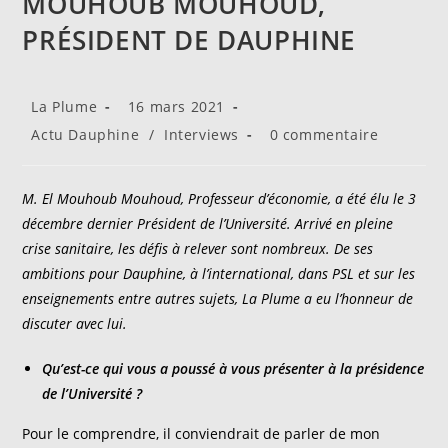
MOUHOUB MOUHOUD,
PRÉSIDENT DE DAUPHINE
Auteur/autrice
Publication
La Plume
16 mars 2021
de
publiée :
Post
Commentaires
Actu Dauphine
/
Interviews
0 commentaire
la
category:
de
publication :
la
publication :
M. El Mouhoub Mouhoud, Professeur d’économie, a été élu le 3
décembre dernier Président de l’Université. Arrivé en pleine
crise sanitaire, les défis à relever sont nombreux. De ses
ambitions pour Dauphine, à l’international, dans PSL et sur les
enseignements entre autres sujets, La Plume a eu l’honneur de
discuter avec lui.
Qu’est-ce qui vous a poussé à vous présenter à la présidence
de l’Université ?
Pour le comprendre, il conviendrait de parler de mon