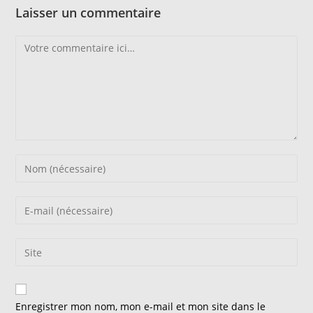
Laisser un commentaire
Comment
Enter
your
name
Enter
or
your
username
email
Saisir
to
address
l’URL
comment
to
de
comment
votre
Enregistrer mon nom, mon e-mail et mon site dans le