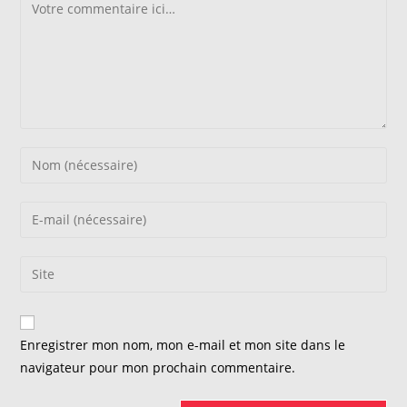
Comment
Enter
your
name
Enter
or
your
username
email
Saisir
to
address
l’URL
comment
to
de
comment
votre
Enregistrer mon nom, mon e-mail et mon site dans le
site
navigateur pour mon prochain commentaire.
(facultatif)