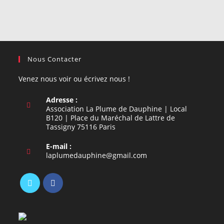
Nous Contacter
Venez nous voir ou écrivez nous !
Adresse :
Association La Plume de Dauphine | Local
B120 | Place du Maréchal de Lattre de
Tassigny 75116 Paris
E-mail :
S’ouvre
laplumedauphine@gmail.com
dans
votre
application
S’ouvre
S’ouvre
dans
dans
un
un