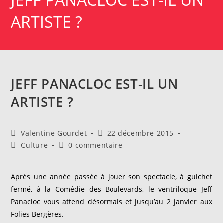
ARTISTE ?
JEFF PANACLOC EST-IL UN
ARTISTE ?
Auteur/autrice
Publication
Valentine Gourdet
22 décembre 2015
de
publiée :
Post
Commentaires
Culture
0 commentaire
la
category:
de
publication :
la
publication :
Après une année passée à jouer son spectacle, à guichet
fermé, à la Comédie des Boulevards, le ventriloque Jeff
Panacloc vous attend désormais et jusqu’au 2 janvier aux
Folies Bergères.