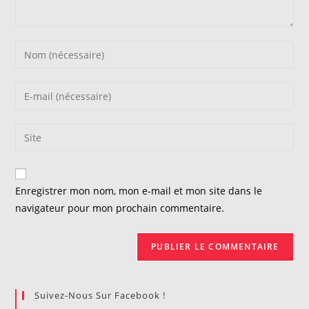
Enter
your
name
Enter
or
your
username
email
Saisir
to
address
l’URL
comment
to
de
comment
votre
Enregistrer mon nom, mon e-mail et mon site dans le
site
navigateur pour mon prochain commentaire.
(facultatif)
Suivez-Nous Sur Facebook !