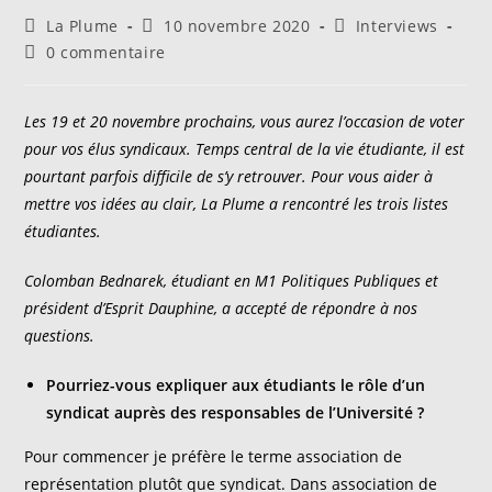
Auteur/autrice
Publication
Post
La Plume
10 novembre 2020
Interviews
de
publiée :
category:
Commentaires
0 commentaire
la
de
publication :
la
publication :
Les 19 et 20 novembre prochains, vous aurez l’occasion de voter
pour vos élus syndicaux. Temps central de la vie étudiante, il est
pourtant parfois difficile de s’y retrouver. Pour vous aider à
mettre vos idées au clair, La Plume a rencontré les trois listes
étudiantes.
Colomban Bednarek, étudiant en M1 Politiques Publiques et
président d’Esprit Dauphine, a accepté de répondre à nos
questions.
Pourriez-vous expliquer aux étudiants le rôle d’un
syndicat auprès des responsables de l’Université ?
Pour commencer je préfère le terme association de
représentation plutôt que syndicat. Dans association de