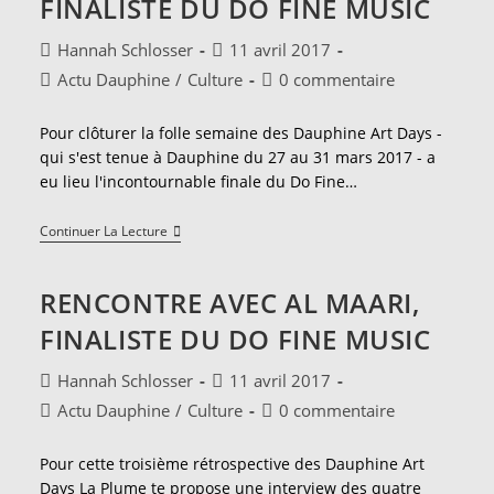
FINALISTE DU DO FINE MUSIC
Du
Public
Du
Auteur/autrice
Publication
Hannah Schlosser
11 avril 2017
Do
de
publiée :
Fine
Post
Commentaires
Actu Dauphine
/
Culture
0 commentaire
la
Music
category:
de
publication :
la
Pour clôturer la folle semaine des Dauphine Art Days -
publication :
qui s'est tenue à Dauphine du 27 au 31 mars 2017 - a
eu lieu l'incontournable finale du Do Fine…
Rencontre
Continuer La Lecture
Avec
Djakarta,
Finaliste
RENCONTRE AVEC AL MAARI,
Du
Do
FINALISTE DU DO FINE MUSIC
Fine
Music
Auteur/autrice
Publication
Hannah Schlosser
11 avril 2017
de
publiée :
Post
Commentaires
Actu Dauphine
/
Culture
0 commentaire
la
category:
de
publication :
la
Pour cette troisième rétrospective des Dauphine Art
publication :
Days La Plume te propose une interview des quatre