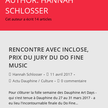
SCHLOSSER
Cet auteur a écrit 14 articles
RENCONTRE AVEC INCLOSE,
PRIX DU JURY DU DO FINE
MUSIC
Auteur/autrice
Publication
Hannah Schlosser
11 avril 2017
de
publiée :
Post
Commentaires
Actu Dauphine
/
Culture
0 commentaire
la
category:
de
publication :
la
Pour clôturer la folle semaine des Dauphine Art Days -
publication :
qui s'est tenue à Dauphine du 27 au 31 mars 2017 - a
eu lieu l'incontournable finale du Do Fine…