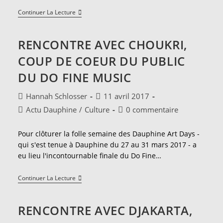
Rencontre
Continuer La Lecture
Avec
InClose,
Prix
RENCONTRE AVEC CHOUKRI,
Du
Jury
COUP DE COEUR DU PUBLIC
Du
Do
DU DO FINE MUSIC
Fine
Music
Auteur/autrice
Publication
Hannah Schlosser
11 avril 2017
de
publiée :
Post
Commentaires
Actu Dauphine
/
Culture
0 commentaire
la
category:
de
publication :
la
Pour clôturer la folle semaine des Dauphine Art Days -
publication :
qui s'est tenue à Dauphine du 27 au 31 mars 2017 - a
eu lieu l'incontournable finale du Do Fine…
Rencontre
Continuer La Lecture
Avec
Choukri,
Coup
RENCONTRE AVEC DJAKARTA,
De
Coeur