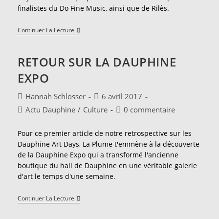
finalistes du Do Fine Music, ainsi que de Rilès.
Rencontre
Continuer La Lecture
Avec
Al
Maari,
RETOUR SUR LA DAUPHINE
Finaliste
Du
EXPO
Do
Fine
Music
Auteur/autrice
Publication
Hannah Schlosser
6 avril 2017
de
publiée :
Post
Commentaires
Actu Dauphine
/
Culture
0 commentaire
la
category:
de
publication :
la
Pour ce premier article de notre retrospective sur les
publication :
Dauphine Art Days, La Plume t'emmène à la découverte
de la Dauphine Expo qui a transformé l'ancienne
boutique du hall de Dauphine en une véritable galerie
d'art le temps d'une semaine.
Retour
Continuer La Lecture
Sur
La