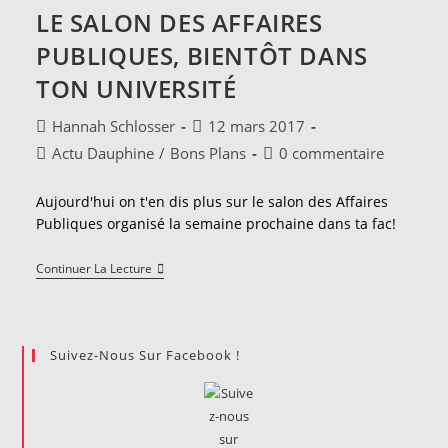
Dauphine
LE SALON DES AFFAIRES
Expo
PUBLIQUES, BIENTÔT DANS
TON UNIVERSITÉ
Auteur/autrice
Publication
Hannah Schlosser
12 mars 2017
de
publiée :
Post
Commentaires
Actu Dauphine
/
Bons Plans
0 commentaire
la
category:
de
publication :
la
Aujourd'hui on t'en dis plus sur le salon des Affaires
publication :
Publiques organisé la semaine prochaine dans ta fac!
Le
Continuer La Lecture
Salon
Des
Affaires
Publiques,
Bientôt
Suivez-Nous Sur Facebook !
Dans
Ton
Université