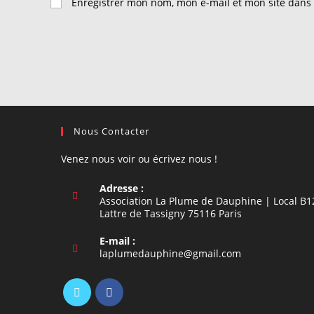
Enregistrer mon nom, mon e-mail et mon site dans
or
address
username
to
to
comment
comment
Nous Contacter
Venez nous voir ou écrivez nous !
Adresse :
Association La Plume de Dauphine | Local B1
Lattre de Tassigny 75116 Paris
E-mail :
S’ouvre
laplumedauphine@gmail.com
dans
votre
application