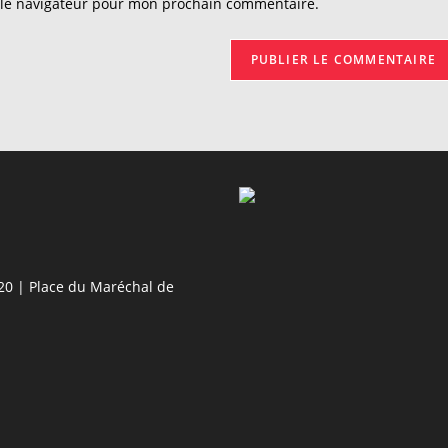
 le navigateur pour mon prochain commentaire.
votre
site
(facultatif)
20 | Place du Maréchal de