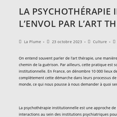
LA PSYCHOTHÉRAPIE 
L’ENVOL PAR L’ART T
Auteur/autrice
Publication
Post
C
La Plume
23 octobre 2023
Culture
de
publiée :
category:
d
la
la
publication :
pu
On entend souvent parler de l’art thérapie, une manière
chemin de la guérison. Par ailleurs, cette pratique est 
institutionnelle. En France, on dénombre 10 000 lieux de
complètement cette démarche dans leurs processus de tra
monde, ce qui nous pousse à nous demander à quoi sert
La psychothérapie institutionnelle est une approche de
interactions au sein des institutions psychiatriques pou