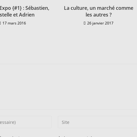
xpo {#1} : Sébastien,
La culture, un marché comme
stelle et Adrien
les autres ?
17 mars 2016
26 janvier 2017
Saisir
l’URL
de