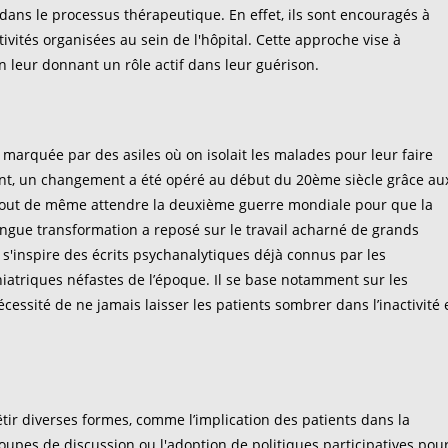
s dans le processus thérapeutique. En effet, ils sont encouragés à
vités organisées au sein de l'hôpital. Cette approche vise à
 leur donnant un rôle actif dans leur guérison.
 marquée par des asiles où on isolait les malades pour leur faire
t, un changement a été opéré au début du 20ème siècle grâce au
u tout de même attendre la deuxième guerre mondiale pour que la
ongue transformation a reposé sur le travail acharné de grands
 s'inspire
des écrits psychanalytiques déjà connus par les
iatriques néfastes de l’époque. Il se base notamment sur les
essité de ne jamais laisser les patients sombrer dans l’inactivité 
êtir diverses formes, comme l’implication des patients dans la
oupes de discussion ou l'adoption de politiques participatives pou