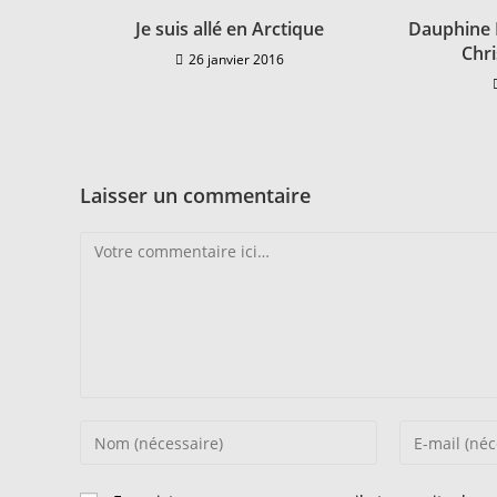
Je suis allé en Arctique
Dauphine E
Chri
26 janvier 2016
Laisser un commentaire
Comment
Enter
Enter
your
your
name
email