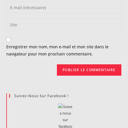
name
Enter
or
your
username
email
Saisir
to
address
l’URL
comment
to
de
comment
votre
Enregistrer mon nom, mon e-mail et mon site dans le
site
navigateur pour mon prochain commentaire.
(facultatif)
Suivez-Nous Sur Facebook !