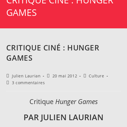
GAMES
CRITIQUE CINÉ : HUNGER
GAMES
Auteur/autrice
Publication
Post
Julien Laurian
20 mai 2012
Culture
de
publiée :
category:
Commentaires
3 commentaires
la
de
publication :
la
publication :
Critique
Hunger Games
PAR JULIEN LAURIAN