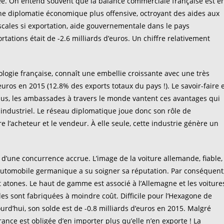
utée. On entend souvent que la balance commerciale française est e
 une diplomatie économique plus offensive, octroyant des aides aux
fiscales si exportation, aide gouvernementale dans le pays
tations était de -2.6 milliards d’euros. Un chiffre relativement
nologie française, connaît une embellie croissante avec une très
euros en 2015 (12.8% des exports totaux du pays !). Le savoir-faire 
 plus, les ambassades à travers le monde vantent ces avantages qui
dustriel. Le réseau diplomatique joue donc son rôle de
 l’acheteur et le vendeur. À elle seule, cette industrie génère un
 d’une concurrence accrue. L’image de la voiture allemande, fiable,
r automobile germanique a su soigner sa réputation. Par conséquent
 atones. Le haut de gamme est associé à l’Allemagne et les voiture
s sont fabriquées à moindre coût. Difficile pour l’Hexagone de
rd’hui, son solde est de -0.8 milliards d’euros en 2015. Malgré
ance est obligée d’en importer plus qu’elle n’en exporte ! La