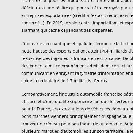
France existe pour les produits à très forte valeur ajo
déficit. C’est une réalité qui pourrait être enrayée par
entreprises exportatrices (crédit à l’export, réductions 
concerné…). En 2015, le solde entre importations et expor
alarmant qui cache cependant des disparités.
L’industrie aéronautique et spatiale, fleuron de la tech
nette hausse des exports qui ont atteint 4.4 milliards d’
l’expertise des ingénieurs français en est la cause. De
deviennent ainsi communément admis dans ce secteur in
communicant en enrayant l’asymétrie d’information entre
solde excédentaire de 1.7 milliards d’euros.
Comparativement, l’industrie automobile française pâtit
efficace et d’une qualité supérieure fait que le secteu
pour la France, les exportations de véhicules demeurent
bons marchés viennent principalement d’Espagne où elle
trouver un créneau pour son industrie automobile. Aujou
plusieurs marques d’automobiles sur son territoire, la Fr