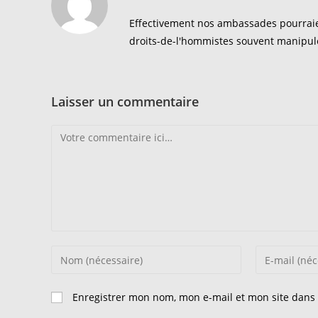
Effectivement nos ambassades pourraient
droits-de-l'hommistes souvent manipul
Laisser un commentaire
Comment
Enter
Enter
your
your
name
email
Enregistrer mon nom, mon e-mail et mon site dans
or
address