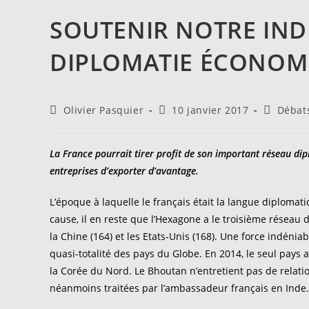
SOUTENIR NOTRE IND
DIPLOMATIE ÉCONOM
Auteur/autrice
Publication
Post
Olivier Pasquier
10 janvier 2017
Débats
de
publiée :
category:
la
publication :
La France pourrait tirer profit de son important réseau dip
entreprises d’exporter d’avantage.
L’époque à laquelle le français était la langue diplomatiq
cause, il en reste que l’Hexagone a le troisième réseau
la Chine (164) et les Etats-Unis (168). Une force indénia
quasi-totalité des pays du Globe. En 2014, le seul pays 
la Corée du Nord. Le Bhoutan n’entretient pas de relat
néanmoins traitées par l’ambassadeur français en Inde.