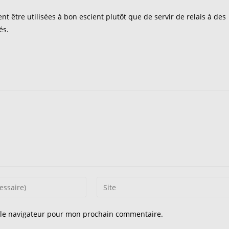
 être utilisées à bon escient plutôt que de servir de relais à des
és.
Saisir
l’URL
de
 le navigateur pour mon prochain commentaire.
votre