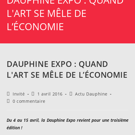
L'ART SE MÊLE DE
L’ÉCONOMIE
DAUPHINE EXPO : QUAND
L'ART SE MÊLE DE L’ÉCONOMIE
Auteur/autrice
Publication
Post
Invité
1 avril 2016
Actu Dauphine
de
publiée :
category:
Commentaires
0 commentaire
la
de
publication :
la
publication :
Du 4 au 15 avril, la Dauphine Expo revient pour une troisième
édition !