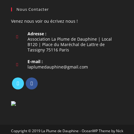
Nous Contacter
Venez nous voir ou écrivez nous !
Adresse :
Association La Plume de Dauphine | Local
B120 | Place du Maréchal de Lattre de
Tassigny 75116 Paris
E-mail :
S’ouvre
laplumedauphine@gmail.com
dans
votre
application
S’ouvre
S’ouvre
dans
dans
un
un
nouvel
nouvel
onglet
onglet
Copyright © 2019 La Plume de Dauphine - OceanWP Theme by Nick