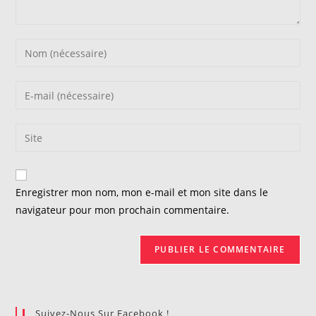
Enter
your
name
Enter
or
your
username
email
Saisir
to
address
l’URL
comment
to
de
comment
votre
Enregistrer mon nom, mon e-mail et mon site dans le
site
navigateur pour mon prochain commentaire.
(facultatif)
Suivez-Nous Sur Facebook !