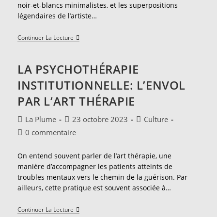
noir-et-blancs minimalistes, et les superpositions
légendaires de l’artiste…
La
Continuer La Lecture
Vie
Secrète
Des
LA PSYCHOTHÉRAPIE
Plantes
À
INSTITUTIONNELLE: L’ENVOL
La
Maison
PAR L’ART THÉRAPIE
Européenne
De
La
Auteur/autrice
Publication
Post
La Plume
23 octobre 2023
Culture
Photographie
de
publiée :
category:
Commentaires
0 commentaire
la
de
publication :
la
On entend souvent parler de l’art thérapie, une
publication :
manière d’accompagner les patients atteints de
troubles mentaux vers le chemin de la guérison. Par
ailleurs, cette pratique est souvent associée à…
La
Continuer La Lecture