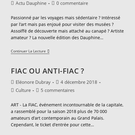
de
publiée :
Post
Commentaires
Actu Dauphine
0 commentaire
la
category:
de
publication :
la
Passionné par les voyages mais sédentaire ? Intéressé
publication :
par l’art mais pas enjoué pour visiter des musées ?
Assoiffé de découverte mais attaché au canapé ? Artiste
amateur ? La nouvelle édition des Dauphine…
Dauphine
Continuer La Lecture
Art
Days
FIAC OU ANTI-FIAC ?
Auteur/autrice
Publication
Eléonore Dubray
4 décembre 2018
de
publiée :
Post
Commentaires
Culture
5 commentaires
la
category:
de
publication :
la
ART - La FIAC, événement incontournable de la capitale,
publication :
a rassemblé pour la saison 2018 plus de 70 000
amateurs d’art contemporain au Grand Palais.
Cependant, le ticket d’entrée pour cette…