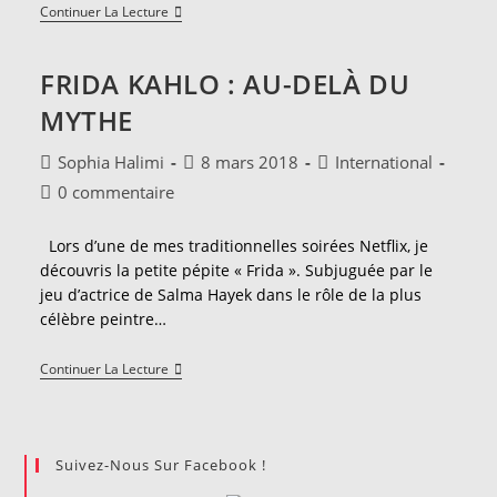
FIAC
Continuer La Lecture
Ou
Anti-
FIAC
FRIDA KAHLO : AU-DELÀ DU
?
MYTHE
Auteur/autrice
Publication
Post
Sophia Halimi
8 mars 2018
International
de
publiée :
category:
Commentaires
0 commentaire
la
de
publication :
la
Lors d’une de mes traditionnelles soirées Netflix, je
publication :
découvris la petite pépite « Frida ». Subjuguée par le
jeu d’actrice de Salma Hayek dans le rôle de la plus
célèbre peintre…
Frida
Continuer La Lecture
Kahlo
:
Au-
Delà
Du
Suivez-Nous Sur Facebook !
Mythe