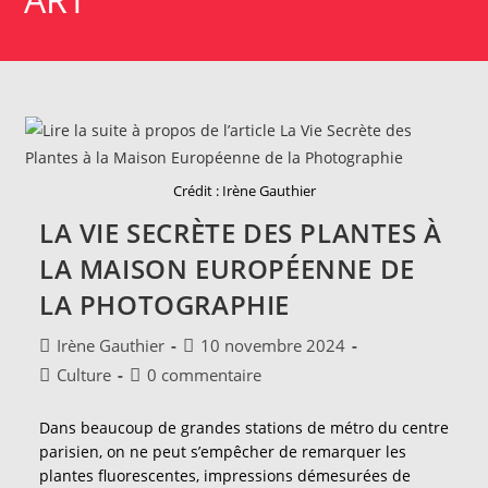
Crédit : Irène Gauthier
LA VIE SECRÈTE DES PLANTES À
LA MAISON EUROPÉENNE DE
LA PHOTOGRAPHIE
Auteur/autrice
Publication
Irène Gauthier
10 novembre 2024
de
publiée :
Post
Commentaires
Culture
0 commentaire
la
category:
de
publication :
la
Dans beaucoup de grandes stations de métro du centre
publication :
parisien, on ne peut s’empêcher de remarquer les
plantes fluorescentes, impressions démesurées de