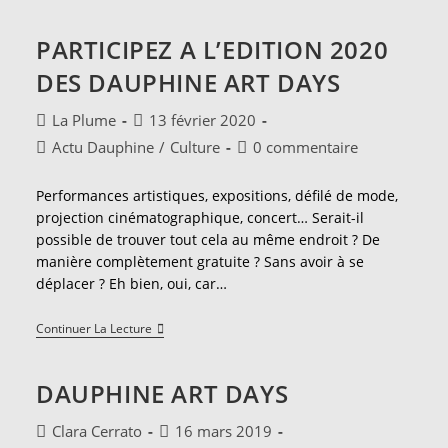
Psychothérapie
Institutionnelle:
L’envol
PARTICIPEZ A L’EDITION 2020
Par
L’art
DES DAUPHINE ART DAYS
Thérapie
Auteur/autrice
Publication
La Plume
13 février 2020
de
publiée :
Post
Commentaires
Actu Dauphine
/
Culture
0 commentaire
la
category:
de
publication :
la
Performances artistiques, expositions, défilé de mode,
publication :
projection cinématographique, concert… Serait-il
possible de trouver tout cela au même endroit ? De
manière complètement gratuite ? Sans avoir à se
déplacer ? Eh bien, oui, car…
PARTICIPEZ
Continuer La Lecture
A
L’EDITION
2020
DAUPHINE ART DAYS
DES
DAUPHINE
ART
Auteur/autrice
Publication
Clara Cerrato
16 mars 2019
DAYS