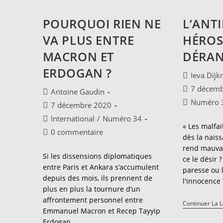
POURQUOI RIEN NE
L’ANTI
VA PLUS ENTRE
HÉROS
MACRON ET
DÉRA
ERDOGAN ?
Auteur/autr
Ieva Dij
de
Publication
7 décem
Auteur/autrice
Antoine Gaudin
la
publiée :
de
Post
Numéro 
Publication
7 décembre 2020
publication 
la
category:
publiée :
Post
International
/
Numéro 34
publication :
« Les malfai
category:
Commentaires
0 commentaire
dès la naiss
de
rend mauvai
la
Si les dissensions diplomatiques
ce le désir 
publication :
entre Paris et Ankara s’accumulent
paresse ou 
depuis des mois, ils prennent de
l'innocence
plus en plus la tournure d’un
affrontement personnel entre
Continuer La 
Emmanuel Macron et Recep Tayyip
Erdogan.…