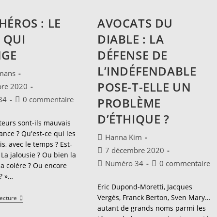
HÉROS : LE
AVOCATS DU
 QUI
DIABLE : LA
NGE
DÉFENSE DE
L’INDÉFENDABLE
ice
kmans
POSE-T-ELLE UN
bre 2020
Commentaires
34
0 commentaire
PROBLÈME
:
de
D’ÉTHIQUE ?
la
teurs sont-ils mauvais
publication :
ance ? Qu'est-ce qui les
Auteur/autrice
Hanna Kim
s, avec le temps ? Est-
de
Publication
7 décembre 2020
? La jalousie ? Ou bien la
la
publiée :
Post
Commentaires
Numéro 34
0 commentaire
la colère ? Ou encore
publication :
category:
de
 ? »…
la
Eric Dupond-Moretti, Jacques
publication :
Vergès, Franck Berton, Sven Mary…
L’antihéros
Lecture
:
autant de grands noms parmi les
Le