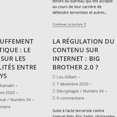
ténors du barreau qui ont accepté
Héros
Qui
au cours de leur carrière de
Dérange
défendre terroristes et autres…
Avocats
Continuer La Lecture
Du
Diable
:
UFFEMENT
LA RÉGULATION DU
La
Défense
IQUE : LE
CONTENU SUR
De
L’indéfendable
 SUR LES
INTERNET : BIG
Pose-
T-
LITÉS ENTRE
BROTHER 2.0 ?
Elle
Un
AYS
Problème
Auteur/autrice
Lou Gilbert
D’éthique
de
?
Publication
7 décembre 2020
ice
Chamakh
la
publiée :
Post
Décryptages
/
Numéro 34
bre 2020
publication :
category:
Commentaires
0 commentaire
onal
/
Numéro 34
:
de
es
taire
la
Suite à l’acte terroriste contre
publication :
Samuel Paty, Éric Sadin, philosophe