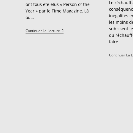
la
Le réchauff
ont tous été élus « Person of the
publication 
conséquenc
Year » par le Time Magazine. Là
inégalités e
où…
les moins d
subissent l
Les
Continuer La Lecture
du réchauff
Dictateurs
:
faire…
Objets
De
Fascination
Continuer La 
Des
Médias