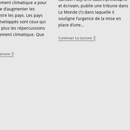
ement climatique a pour
et écrivain, publie une tribune dans
:
e d’augmenter les
Le Monde (1) dans laquelle il
ntre les pays. Les pays
souligne l’urgence de la mise en
éveloppés sont ceux qui
place d’une…
e plus les répercussions
ement climatique. Que
La
Continuer La Lecture
Régulation
Du
Contenu
Réchauffement
Lecture
Sur
Climatique
Internet
:
:
Le
Big
Point
Brother
Sur
2.0
Les
?
Inégalités
Entre
Les
Pays