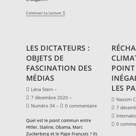
Pourquoi
Continuer La Lecture
Rien
Ne
Va
Plus
Entre
Macron
LES DICTATEURS :
RÉCHA
Et
Erdogan
OBJETS DE
CLIMAT
?
FASCINATION DES
POINT
MÉDIAS
INÉGA
LES P
Auteur/autrice
Léna Stern
de
Publication
7 décembre 2020
Auteur/autr
Nassim 
la
publiée :
Post
Commentaires
de
Numéro 34
0 commentaire
Publication
7 décem
publication :
category:
de
la
publiée :
Post
Internati
la
publication 
Quel est le point commun entre
category:
Commentair
0 commen
publication :
Hitler, Staline, Obama, Marc
de
Zuckerberg et le Pape François ? Ils