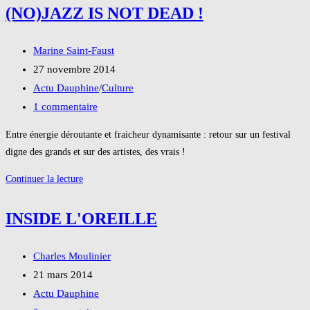
(NO)JAZZ IS NOT DEAD !
un
festival
Auteur/autrice
envoûtant
Marine Saint-Faust
de
Publication
27 novembre 2014
la
publiée :
Post
Actu Dauphine
/
Culture
publication :
category:
Commentaires
1 commentaire
de
Entre énergie déroutante et fraicheur dynamisante : retour sur un festival
la
digne des grands et sur des artistes, des vrais !
publication :
Dauphine
Continuer la lecture
Jazz
Festival
INSIDE L'OREILLE
#12
:
Auteur/autrice
Charles Moulinier
(no)Jazz
de
Publication
21 mars 2014
is
la
publiée :
Post
Actu Dauphine
not