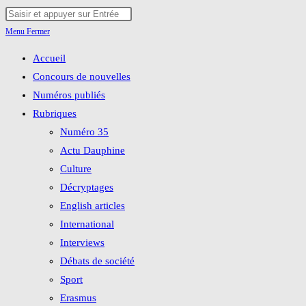
Skip
Rechercher
to
sur
Menu
Fermer
content
ce
Accueil
site
Concours de nouvelles
Numéros publiés
Rubriques
Numéro 35
Actu Dauphine
Culture
Décryptages
English articles
International
Interviews
Débats de société
Sport
Erasmus