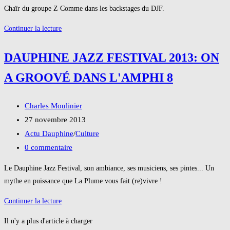
Chaïr du groupe Z Comme dans les backstages du DJF.
Sous
Continuer la lecture
le
signe
DAUPHINE JAZZ FESTIVAL 2013: ON
du
A GROOVÉ DANS L'AMPHI 8
Z
Auteur/autrice
Charles Moulinier
de
Publication
27 novembre 2013
la
publiée :
Post
Actu Dauphine
/
Culture
publication :
category:
Commentaires
0 commentaire
de
Le Dauphine Jazz Festival, son ambiance, ses musiciens, ses pintes... Un
la
mythe en puissance que La Plume vous fait (re)vivre !
publication :
Dauphine
Continuer la lecture
Jazz
Il n'y a plus d'article à charger
Festival