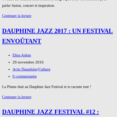
publication :
parler fusion, concert et inspiration.
Chromatik
Continuer la lecture
:
une
DAUPHINE JAZZ 2017 : UN FESTIVAL
interview
ENVOÛTANT
pour
en
Auteur/autrice
voir
Elisa Aidan
de
de
Publication
29 novembre 2016
toutes
la
publiée :
Post
Actu Dauphine
/
Culture
les
publication :
category:
Commentaires
0 commentaire
couleurs.
de
La Plume était au Dauphine Jazz Festival et te raconte tout !
la
Dauphine
Continuer la lecture
publication :
Jazz
2017
DAUPHINE JAZZ FESTIVAL #12 :
: