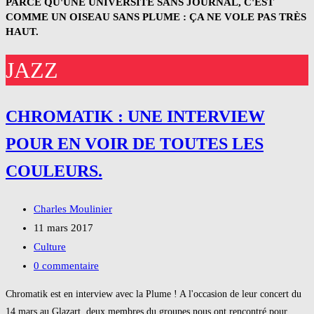
PARCE QU'UNE UNIVERSITÉ SANS JOURNAL, C'EST
COMME UN OISEAU SANS PLUME : ÇA NE VOLE PAS TRÈS
HAUT.
JAZZ
CHROMATIK : UNE INTERVIEW
POUR EN VOIR DE TOUTES LES
COULEURS.
Auteur/autrice
Charles Moulinier
de
Publication
11 mars 2017
la
publiée :
Post
Culture
publication :
category:
Commentaires
0 commentaire
de
Chromatik est en interview avec la Plume ! A l'occasion de leur concert du
la
14 mars au Glazart, deux membres du groupes nous ont rencontré pour