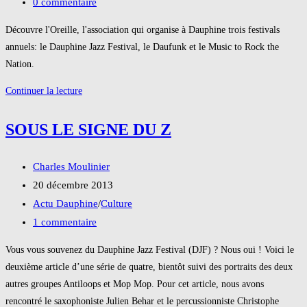
publication :
category:
Commentaires
0 commentaire
dead
de
!
Découvre l'Oreille, l'association qui organise à Dauphine trois festivals
la
annuels: le Dauphine Jazz Festival, le Daufunk et le Music to Rock the
publication :
Nation.
Inside
Continuer la lecture
l'Oreille
SOUS LE SIGNE DU Z
Auteur/autrice
Charles Moulinier
de
Publication
20 décembre 2013
la
publiée :
Post
Actu Dauphine
/
Culture
publication :
category:
Commentaires
1 commentaire
de
Vous vous souvenez du Dauphine Jazz Festival (DJF) ? Nous oui ! Voici le
la
deuxième article d’une série de quatre, bientôt suivi des portraits des deux
publication :
autres groupes Antiloops et Mop Mop. Pour cet article, nous avons
rencontré le saxophoniste Julien Behar et le percussionniste Christophe