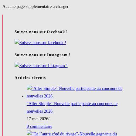
2013:
Aucune page supplémentaire à charger
on
a
groové
Suivez-nous sur facebook !
dans
l'Amphi
8
Suivez-nous sur Instagram !
Articles récents
"Aller Simple"-Nouvelle participante au concours de
nouvelles 2026.
17 mai 2026
/
0 commentaire