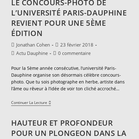
LE CONCOURS-PHOTO DE
Mille
Mots
L’UNIVERSITÉ PARIS-DAUPHINE
»
REVIENT POUR UNE 5ÈME
ÉDITION
Auteur/autrice
Publication
Jonathan Cohen
23 février 2018
de
publiée :
Post
Commentaires
Actu Dauphine
0 commentaire
la
category:
de
publication :
la
Pour la 5ème année consécutive, l’université Paris-
publication :
Dauphine organise son désormais célèbre concours-
photo. Que tu sois photographe en herbe, artiste dans
l’âme ou rêveur à l’idée de voir ton cliché accroché…
Le
Continuer La Lecture
Concours-
Photo
De
HAUTEUR ET PROFONDEUR
L’université
Paris-
POUR UN PLONGEON DANS LA
Dauphine
Revient