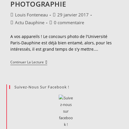
PHOTOGRAPHIE
Pour
Une
5ème
Auteur/autrice
Publication
Louis Fonteneau
29 janvier 2017
Édition
de
publiée :
Post
Commentaires
Actu Dauphine
0 commentaire
la
category:
de
publication :
la
A vos appareils ! Le concours photo de l'Université
publication :
Paris-Dauphine est déjà bien entamé, alors, pour les
intéressés, il est grand temps de s'y mettre....
Hauteur
Continuer La Lecture
Et
Profondeur
Pour
Un
Plongeon
Suivez-Nous Sur Facebook !
Dans
La
Photographie