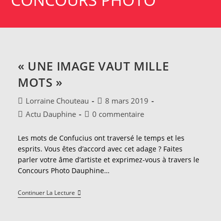
« UNE IMAGE VAUT MILLE
MOTS »
Auteur/autrice
Publication
Lorraine Chouteau
8 mars 2019
de
publiée :
Post
Commentaires
Actu Dauphine
0 commentaire
la
category:
de
publication :
la
Les mots de Confucius ont traversé le temps et les
publication :
esprits. Vous êtes d’accord avec cet adage ? Faites
parler votre âme d’artiste et exprimez-vous à travers le
Concours Photo Dauphine…
«
Continuer La Lecture
Une
Image
Vaut