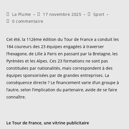
Auteur/autrice
Publication
Post
La Plume
17 novembre 2025
Sport
de
publiée :
category:
Commentaires
0 commentaire
la
de
publication :
la
publication :
Cet été, la 112ème édition du Tour de France a conduit les
184 coureurs des 23 équipes engagées à traverser
l’hexagone, de Lille à Paris en passant par la Bretagne, les
Pyrénées et les Alpes. Ces 23 formations ne sont pas
constituées par nationalités, mais correspondent à des
équipes sponsorisées par de grandes entreprises. La
conséquence directe ? Le financement varie d’un groupe à
l’autre, selon l’implication du partenaire, avide de se faire
connaître.
Le Tour de France, une vitrine publicitaire