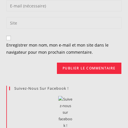
name
Enter
or
your
username
email
Saisir
to
address
l’URL
comment
to
de
comment
votre
Enregistrer mon nom, mon e-mail et mon site dans le
site
navigateur pour mon prochain commentaire.
(facultatif)
Suivez-Nous Sur Facebook !