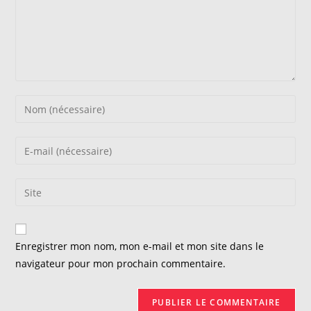
Enter
your
name
Enter
or
your
username
email
Saisir
to
address
l’URL
comment
to
de
comment
votre
Enregistrer mon nom, mon e-mail et mon site dans le
site
navigateur pour mon prochain commentaire.
(facultatif)