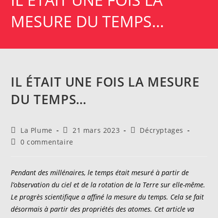
MESURE DU TEMPS…
IL ÉTAIT UNE FOIS LA MESURE
DU TEMPS…
Auteur/autrice
Publication
Post
La Plume
21 mars 2023
Décryptages
de
publiée :
category:
Commentaires
0 commentaire
la
de
publication :
la
publication :
Pendant des millénaires, le temps était mesuré à partir de
l’observation du ciel et de la rotation de la Terre sur elle-même.
Le progrès scientifique a affiné la mesure du temps. Cela se fait
désormais à partir des propriétés des atomes. Cet article va