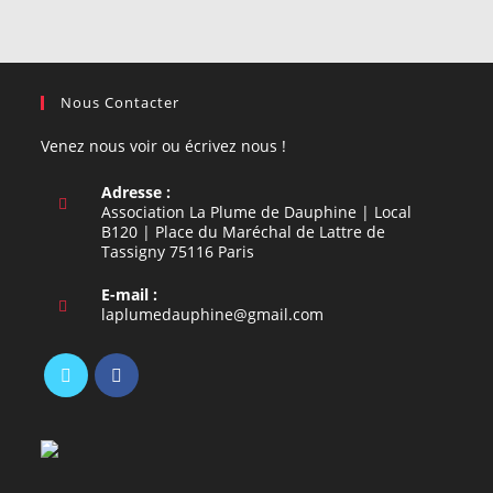
Nous Contacter
Venez nous voir ou écrivez nous !
Adresse :
Association La Plume de Dauphine | Local
B120 | Place du Maréchal de Lattre de
Tassigny 75116 Paris
E-mail :
S’ouvre
laplumedauphine@gmail.com
dans
votre
application
S’ouvre
S’ouvre
dans
dans
un
un
nouvel
nouvel