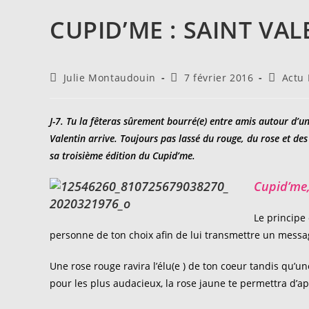
CUPID’ME : SAINT VA
Auteur/autrice
Publication
Post
Julie Montaudouin
7 février 2016
Actu
de
publiée :
category
la
publication :
J-7. Tu la fêteras sûrement bourré(e) entre amis autour d’un 
Valentin arrive. Toujours pas lassé du rouge, du rose et des
sa troisième édition du Cupid’me.
Cupid’me,
Le principe 
personne de ton choix afin de lui transmettre un messag
Une rose rouge ravira l’élu(e ) de ton coeur tandis qu’u
pour les plus audacieux, la rose jaune te permettra d