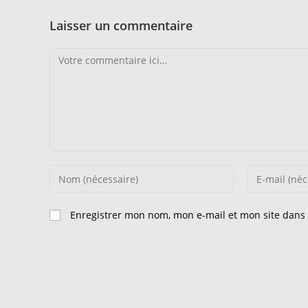
Laisser un commentaire
Comment
Enter
Enter
your
your
name
email
Enregistrer mon nom, mon e-mail et mon site dans
or
address
username
to
to
comment
comment