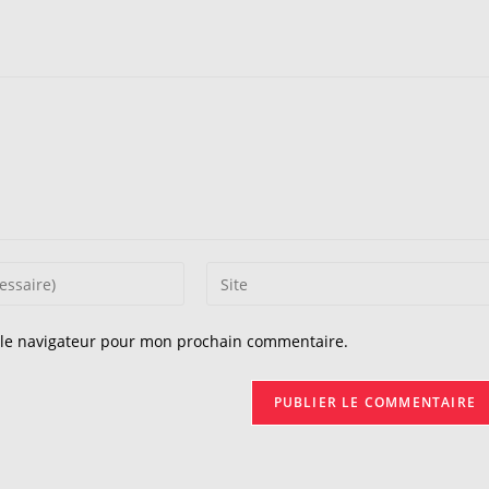
Saisir
l’URL
de
 le navigateur pour mon prochain commentaire.
votre
site
(facultatif)