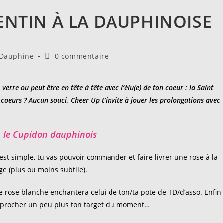
LENTIN À LA DAUPHINOISE
Commentaires
 Dauphine
0 commentaire
:
de
la
publication :
verre ou peut être en tête à tête avec l’élu(e) de ton coeur : la Saint
 coeurs ? Aucun souci, Cheer Up t’invite à jouer les prolongations avec
 le Cupidon dauphinois
est simple, tu vas pouvoir commander et faire livrer une rose à la
e (plus ou moins subtile).
ne
rose blanche
enchantera celui de ton/ta pote de TD/d’asso. Enfin
’approcher un peu plus ton target du moment…