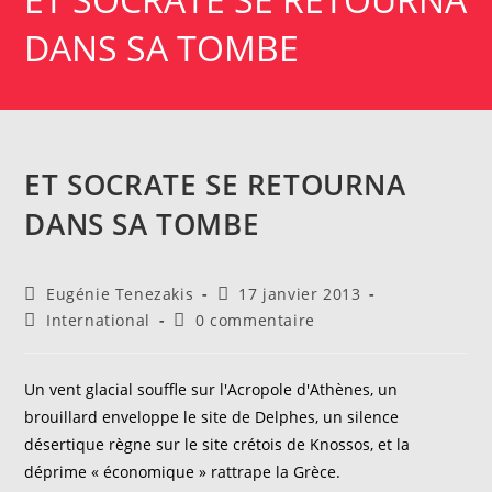
DANS SA TOMBE
ET SOCRATE SE RETOURNA
DANS SA TOMBE
Auteur/autrice
Publication
Eugénie Tenezakis
17 janvier 2013
de
publiée :
Post
Commentaires
International
0 commentaire
la
category:
de
publication :
la
publication :
Un vent glacial souffle sur l'Acropole d'Athènes, un
brouillard enveloppe le site de Delphes, un silence
désertique règne sur le site crétois de Knossos, et la
déprime « économique » rattrape la Grèce.