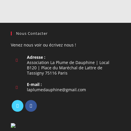
Nous Contacter
Venez nous voir ou écrivez nous !
Adresse :
Association La Plume de Dauphine | Local
B120 | Place du Maréchal de Lattre de
Tassigny 75116 Paris
E-mail :
S’ouvre
laplumedauphine@gmail.com
dans
votre
application
S’ouvre
S’ouvre
dans
dans
un
un