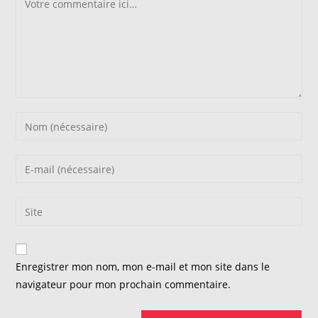
Enter
your
name
Enter
or
your
username
email
Saisir
to
address
l’URL
comment
to
de
comment
votre
Enregistrer mon nom, mon e-mail et mon site dans le
site
navigateur pour mon prochain commentaire.
(facultatif)