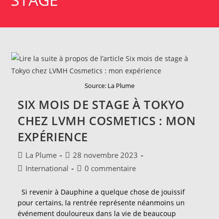
Source: La Plume
SIX MOIS DE STAGE À TOKYO
CHEZ LVMH COSMETICS : MON
EXPÉRIENCE
Auteur/autrice
Publication
La Plume
28 novembre 2023
de
publiée :
Post
Commentaires
International
0 commentaire
la
category:
de
publication :
la
Si revenir à Dauphine a quelque chose de jouissif
publication :
pour certains, la rentrée représente néanmoins un
événement douloureux dans la vie de beaucoup