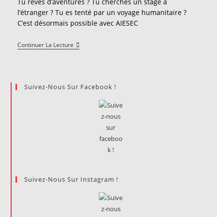
Tu rêves d’aventures ? Tu cherches un stage à
publication :
l’étranger ? Tu es tenté par un voyage humanitaire ?
C’est désormais possible avec AIESEC
AIESEC
Continuer La Lecture
:
CONJUGUE
TA
CARRIERE
A
Suivez-Nous Sur Facebook !
L’INTERNATIONAL
Suivez-Nous Sur Instagram !