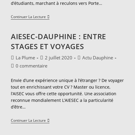
d’étudiants, marchant à reculons vers Porte…
Six
Continuer La Lecture
Mois
De
Stage
AIESEC-DAUPHINE : ENTRE
À
Tokyo
STAGES ET VOYAGES
Chez
LVMH
Cosmetics
Auteur/autrice
Publication
Post
La Plume
2 juillet 2020
Actu Dauphine
:
de
publiée :
category:
Mon
Commentaires
0 commentaire
la
Expérience
de
publication :
la
Envie d’une expérience unique à l’étranger ? De voyager
publication :
tout en enrichissant votre CV ? Master ou licence,
l’AISEC vous offre cette opportunité. Une association
reconnue mondialement L’AIESEC a la particularité
d’être…
AIESEC-
Continuer La Lecture
Dauphine
:
Entre