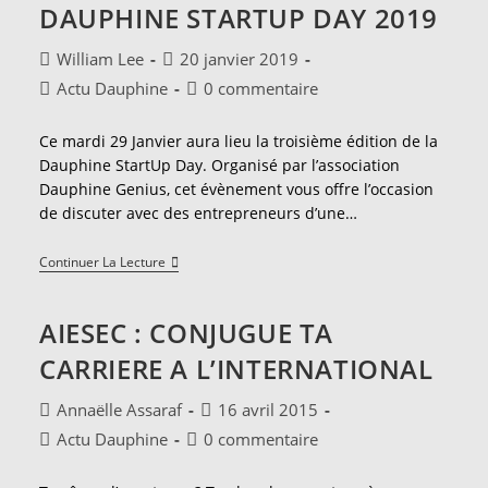
DAUPHINE STARTUP DAY 2019
Stages
Et
Voyages
Auteur/autrice
Publication
William Lee
20 janvier 2019
de
publiée :
Post
Commentaires
Actu Dauphine
0 commentaire
la
category:
de
publication :
la
Ce mardi 29 Janvier aura lieu la troisième édition de la
publication :
Dauphine StartUp Day. Organisé par l’association
Dauphine Genius, cet évènement vous offre l’occasion
de discuter avec des entrepreneurs d’une…
Dauphine
Continuer La Lecture
StartUp
Day
2019
AIESEC : CONJUGUE TA
CARRIERE A L’INTERNATIONAL
Auteur/autrice
Publication
Annaëlle Assaraf
16 avril 2015
de
publiée :
Post
Commentaires
Actu Dauphine
0 commentaire
la
category:
de
publication :
la