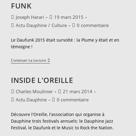
MRN
FUNK
#19!
Auteur/autrice
Publication
Joseph Harari
19 mars 2015
de
publiée :
Post
Commentaires
Actu Dauphine
/
Culture
0 commentaire
la
category:
de
publication :
la
Le Daufunk 2015 était survolté : la Plume y était et en
publication :
témoigne !
Daufunk,
Continuer La Lecture
I
Live
For
INSIDE L'OREILLE
The
Funk
Auteur/autrice
Publication
Charles Moulinier
21 mars 2014
de
publiée :
Post
Commentaires
Actu Dauphine
0 commentaire
la
category:
de
publication :
la
Découvre l'Oreille, l'association qui organise à
publication :
Dauphine trois festivals annuels: le Dauphine Jazz
Festival, le Daufunk et le Music to Rock the Nation.