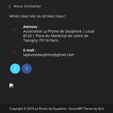
Nous Contacter
Venez nous voir ou écrivez nous !
Adresse :
Association La Plume de Dauphine | Local
B120 | Place du Maréchal de Lattre de
Tassigny 75116 Paris
E-mail :
S’ouvre
laplumedauphine@gmail.com
dans
votre
application
S’ouvre
S’ouvre
dans
dans
un
un
nouvel
nouvel
onglet
onglet
Copyright © 2019 La Plume de Dauphine - OceanWP Theme by Nick