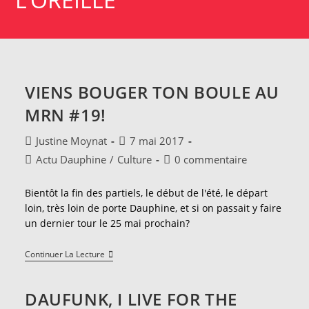
VIENS BOUGER TON BOULE AU
MRN #19!
Auteur/autrice
Publication
Justine Moynat
7 mai 2017
de
publiée :
Post
Commentaires
Actu Dauphine
/
Culture
0 commentaire
la
category:
de
publication :
la
Bientôt la fin des partiels, le début de l'été, le départ
publication :
loin, très loin de porte Dauphine, et si on passait y faire
un dernier tour le 25 mai prochain?
Viens
Continuer La Lecture
Bouger
Ton
Boule
DAUFUNK, I LIVE FOR THE
Au