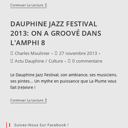
Inside
Continuer La Lecture
L'Oreille
DAUPHINE JAZZ FESTIVAL
2013: ON A GROOVÉ DANS
L'AMPHI 8
Auteur/autrice
Publication
Charles Moulinier
27 novembre 2013
de
publiée :
Post
Commentaires
Actu Dauphine
/
Culture
0 commentaire
la
category:
de
publication :
la
Le Dauphine Jazz Festival, son ambiance, ses musiciens,
publication :
ses pintes... Un mythe en puissance que La Plume vous
fait (re)vivre !
Dauphine
Continuer La Lecture
Jazz
Festival
2013:
On
A
Suivez-Nous Sur Facebook !
Groové