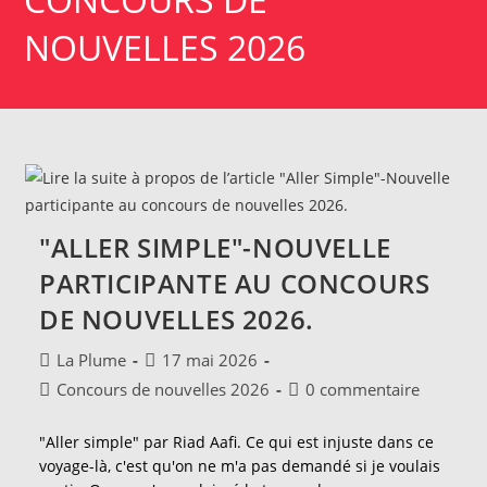
NOUVELLES 2026
"ALLER SIMPLE"-NOUVELLE
PARTICIPANTE AU CONCOURS
DE NOUVELLES 2026.
Auteur/autrice
Publication
La Plume
17 mai 2026
de
publiée :
Post
Commentaires
Concours de nouvelles 2026
0 commentaire
la
category:
de
publication :
la
"Aller simple" par Riad Aafi. Ce qui est injuste dans ce
publication :
voyage-là, c'est qu'on ne m'a pas demandé si je voulais