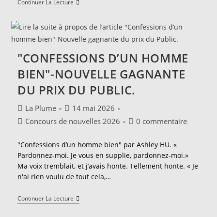
"De
Continuer La Lecture
L’autre
Côté
Du
Rivage"-
Nouvelle
Gagnante
"CONFESSIONS D’UN HOMME
Du
Prix
BIEN"-NOUVELLE GAGNANTE
De
La
DU PRIX DU PUBLIC.
Plume.
Auteur/autrice
Publication
La Plume
14 mai 2026
de
publiée :
Post
Commentaires
Concours de nouvelles 2026
0 commentaire
la
category:
de
publication :
la
"Confessions d’un homme bien" par Ashley HU. «
publication :
Pardonnez-moi. Je vous en supplie, pardonnez-moi.»
Ma voix tremblait, et j’avais honte. Tellement honte. « Je
n'ai rien voulu de tout cela,…
"Confessions
Continuer La Lecture
D’un
Homme