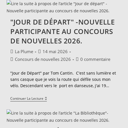
Bien"-
Nouvelle
Gagnante
Du
"JOUR DE DÉPART" -NOUVELLE
Prix
Du
PARTICIPANTE AU CONCOURS
Public.
DE NOUVELLES 2026.
Auteur/autrice
Publication
La Plume
14 mai 2026
de
publiée :
Post
Commentaires
Concours de nouvelles 2026
0 commentaire
la
category:
de
publication :
la
"Jour de Départ" par Tom Cantin. C'est sans lumière et
publication :
sans casque que je vois la route qui défile sous mon
vélo. Descendant vers le port en danseuse, j'ai 19…
"Jour
Continuer La Lecture
De
Départ"
-
Nouvelle
Participante
Au