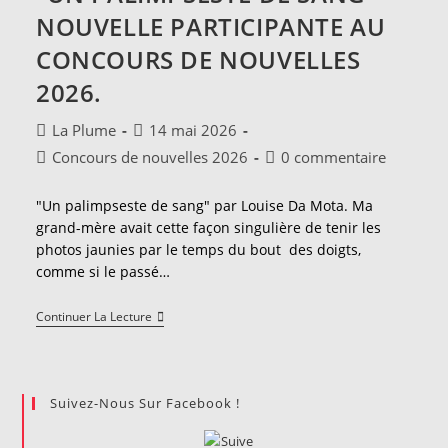
NOUVELLE PARTICIPANTE AU
CONCOURS DE NOUVELLES
2026.
Auteur/autrice
Publication
La Plume
14 mai 2026
de
publiée :
Post
Commentaires
Concours de nouvelles 2026
0 commentaire
la
category:
de
publication :
la
"Un palimpseste de sang" par Louise Da Mota. Ma
publication :
grand-mère avait cette façon singulière de tenir les
photos jaunies par le temps du bout des doigts,
comme si le passé…
"Un
Continuer La Lecture
Palimpseste
De
Sang"-
Nouvelle
Participante
Suivez-Nous Sur Facebook !
Au
Concours
De