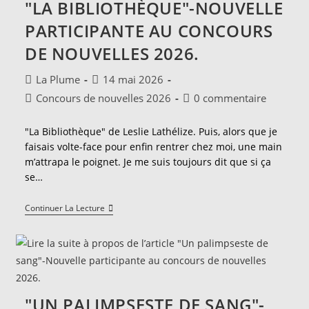
"LA BIBLIOTHÈQUE"-NOUVELLE
Concours
De
PARTICIPANTE AU CONCOURS
Nouvelles
2026.
DE NOUVELLES 2026.
Auteur/autrice
Publication
La Plume
14 mai 2026
de
publiée :
Post
Commentaires
Concours de nouvelles 2026
0 commentaire
la
category:
de
publication :
la
"La Bibliothèque" de Leslie Lathélize. Puis, alors que je
publication :
faisais volte-face pour enfin rentrer chez moi, une main
m’attrapa le poignet. Je me suis toujours dit que si ça
se…
"La
Continuer La Lecture
Bibliothèque"-
Nouvelle
Participante
Au
Concours
De
Nouvelles
2026.
"UN PALIMPSESTE DE SANG"-