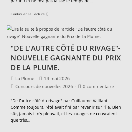
partir. On ne m'a pas laissé le temps de…
"Aller
Continuer La Lecture
Simple"-
Nouvelle
Participante
Au
Concours
De
"DE L’AUTRE CÔTÉ DU RIVAGE"-
Nouvelles
2026.
NOUVELLE GAGNANTE DU PRIX
DE LA PLUME.
Auteur/autrice
Publication
La Plume
14 mai 2026
de
publiée :
Post
Commentaires
Concours de nouvelles 2026
0 commentaire
la
category:
de
publication :
la
"De l’autre côté du rivage" par Guillaume Vaillant.
publication :
Comme toujours, l’été avait fini par revenir sur l’Île. Bien
sûr, jamais il n’y pleuvait, et les nuages ne couvraient
que très…