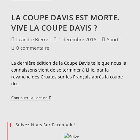
Minutes
For
Her
LA COUPE DAVIS EST MORTE.
VIVE LA COUPE DAVIS ?
Auteur/autrice
Publication
Post
Léandre Bierre
1 décembre 2018
Sport
de
publiée :
category:
Commentaires
0 commentaire
la
de
publication :
la
La dernière édition de la Coupe Davis telle que nous la
publication :
connaissons vient de se terminer à Lille, par la
revanche des Croates sur les Français après la coupe
du…
La
Continuer La Lecture
Coupe
Davis
Est
Morte.
Vive
Suivez-Nous Sur Facebook !
La
Coupe
Davis