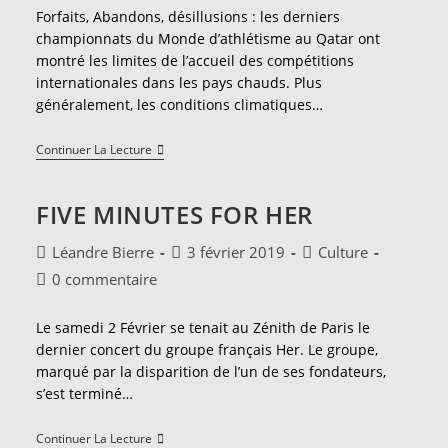
publication :
la
Forfaits, Abandons, désillusions : les derniers
publication :
championnats du Monde d’athlétisme au Qatar ont
montré les limites de l’accueil des compétitions
internationales dans les pays chauds. Plus
généralement, les conditions climatiques…
Sport
Continuer La Lecture
Vs
Climat :
L’affiche
FIVE MINUTES FOR HER
Des
Prochains
Mondiaux
Auteur/autrice
Publication
Post
Léandre Bierre
3 février 2019
Culture
de
publiée :
category:
Commentaires
0 commentaire
la
de
publication :
la
Le samedi 2 Février se tenait au Zénith de Paris le
publication :
dernier concert du groupe français Her. Le groupe,
marqué par la disparition de l’un de ses fondateurs,
s’est terminé…
Five
Continuer La Lecture