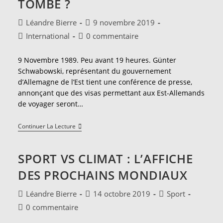
TOMBÉ ?
Auteur/autrice
Publication
Léandre Bierre
9 novembre 2019
de
publiée :
Post
Commentaires
International
0 commentaire
la
category:
de
publication :
la
9 Novembre 1989. Peu avant 19 heures. Günter
publication :
Schwabowski, représentant du gouvernement
d’Allemagne de l’Est tient une conférence de presse,
annonçant que des visas permettant aux Est-Allemands
de voyager seront…
30
Continuer La Lecture
Ans
Après,
Le
SPORT VS CLIMAT : L’AFFICHE
Mur
De
DES PROCHAINS MONDIAUX
Berlin
Est-
Il
Auteur/autrice
Publication
Post
Léandre Bierre
14 octobre 2019
Sport
Réellement
de
publiée :
category:
Tombé
Commentaires
0 commentaire
la
?
de