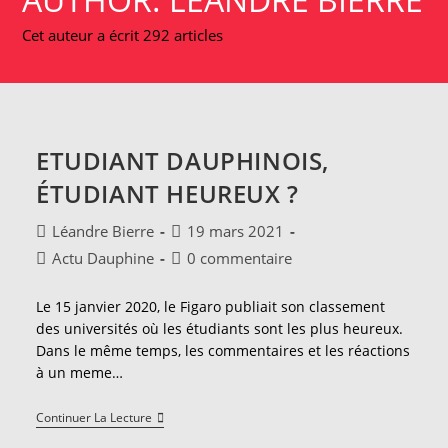
Cet auteur a écrit 292 articles
ETUDIANT DAUPHINOIS,
ÉTUDIANT HEUREUX ?
Auteur/autrice
Publication
Léandre Bierre
19 mars 2021
de
publiée :
Post
Commentaires
Actu Dauphine
0 commentaire
la
category:
de
publication :
la
Le 15 janvier 2020, le Figaro publiait son classement
publication :
des universités où les étudiants sont les plus heureux.
Dans le même temps, les commentaires et les réactions
à un meme…
Etudiant
Continuer La Lecture
Dauphinois,