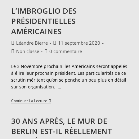
Étudiant
Heureux
L’IMBROGLIO DES
?
PRÉSIDENTIELLES
AMÉRICAINES
Auteur/autrice
Publication
Léandre Bierre
11 septembre 2020
de
publiée :
Post
Commentaires
Non classé
0 commentaire
la
category:
de
publication :
la
Le 3 Novembre prochain, les Américains seront appelés
publication :
à élire leur prochain président. Les particularités de ce
scrutin méritent qu’on se penche un peu plus en détail
sur son organisation. …
L’imbroglio
Continuer La Lecture
Des
Présidentielles
Américaines
30 ANS APRÈS, LE MUR DE
BERLIN EST-IL RÉELLEMENT