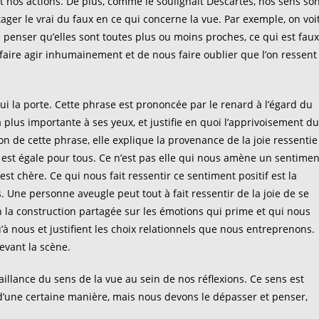
os actions. De plus, comme le soulignait Descartes, nos sens son
ager le vrai du faux en ce qui concerne la vue. Par exemple, on voi
e penser qu’elles sont toutes plus ou moins proches, ce qui est faux
aire agir inhumainement et de nous faire oublier que l’on ressent
 qui la porte. Cette phrase est prononcée par le renard à l’égard du
 la plus importante à ses yeux, et justifie en quoi l’apprivoisement du
on de cette phrase, elle explique la provenance de la joie ressentie
i est égale pour tous. Ce n’est pas elle qui nous amène un sentimen
 chère. Ce qui nous fait ressentir ce sentiment positif est la
 Une personne aveugle peut tout à fait ressentir de la joie de se
n la construction partagée sur les émotions qui prime et qui nous
’à nous et justifient les choix relationnels que nous entreprenons.
devant la scène.
faillance du sens de la vue au sein de nos réflexions. Ce sens est
e d’une certaine manière, mais nous devons le dépasser et penser,