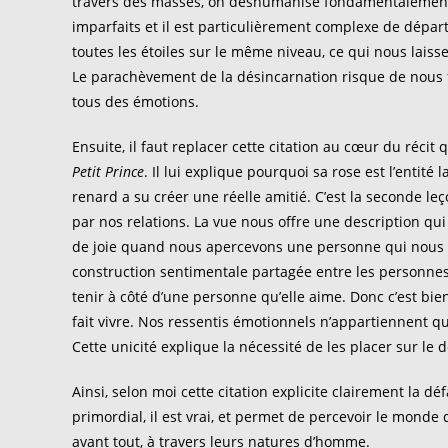
travers des masses, on déshumanise fondamentalement n
imparfaits et il est particulièrement complexe de départ
toutes les étoiles sur le même niveau, ce qui nous laiss
Le parachèvement de la désincarnation risque de nous f
tous des émotions.
Ensuite, il faut replacer cette citation au cœur du récit
Petit Prince
. Il lui explique pourquoi sa rose est l’entité
renard a su créer une réelle amitié. C’est la seconde leç
par nos relations. La vue nous offre une description qu
de joie quand nous apercevons une personne qui nous est
construction sentimentale partagée entre les personnes.
tenir à côté d’une personne qu’elle aime. Donc c’est bie
fait vivre. Nos ressentis émotionnels n’appartiennent qu
Cette unicité explique la nécessité de les placer sur le 
Ainsi, selon moi cette citation explicite clairement la dé
primordial, il est vrai, et permet de percevoir le mond
avant tout, à travers leurs natures d’homme.