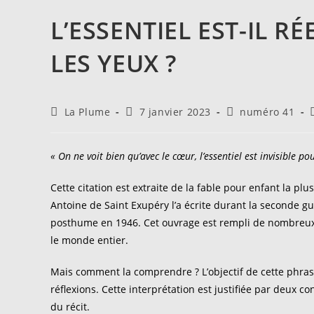
L’ESSENTIEL EST-IL R
LES YEUX ?
Auteur/autrice
Publication
Post
La Plume
7 janvier 2023
numéro 41
de
publiée :
category:
la
l
publication :
« On ne voit bien qu’avec le cœur, l’essentiel est invisible po
Cette citation est extraite de la fable pour enfant la p
Antoine de Saint Exupéry l’a écrite durant la seconde gu
posthume en 1946. Cet ouvrage est rempli de nombreux m
le monde entier.
Mais comment la comprendre ? L’objectif de cette phrase
réflexions. Cette interprétation est justifiée par deux con
du récit.