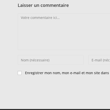
Laisser un commentaire
Comment
Enter
Enter
your
your
name
email
Enregistrer mon nom, mon e-mail et mon site dans
or
address
username
to
to
comment
comment