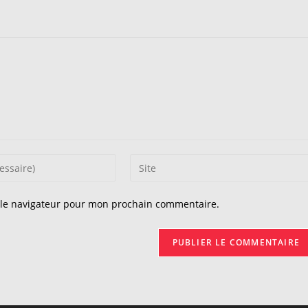
Saisir
l’URL
de
 le navigateur pour mon prochain commentaire.
votre
site
(facultatif)