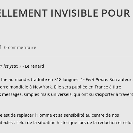
ÉELLEMENT INVISIBLE POUR
Commentaires
0 commentaire
de
a
publication :
ur les yeux » -
Le renard
lus lue au monde, traduite en 518 langues,
Le Petit Prince
. Son auteur,
erre mondiale à New York. Elle sera publiée en France à titre
essages, simples mais universels, qui ont su s’exporter à traver
 est de replacer l’Homme et sa sensibilité au centre de nos
textes : celui de la situation historique lors de la rédaction et celui