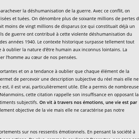
rachever la déshumanisation de la guerre. Avec ce conflit, on
lisées et tuées. On dénombre plus de soixante millions de pertes 
 moins de vingt millions de disparus (ce qui constituait déjà un
s de guerre ont contribué à cette violente déshumanisation du
é des années 1940. Le contexte historique surpasse tellement tout
 oublier la nature d’être humain aux inconnus lointains. La
lacer l’homme au cœur de nos pensées.
portantes et on a tendance à oublier que chaque élément de la
ermet de percevoir une description subjective du réel mais elle ne
e est, il est vrai, particulièrement utile. Elle a permis de nombreuse
éanmoins, cette citation rappelle son insuffisance en opposant la
timents subjectifs.
On vit à travers nos émotions, une vie est par
lement objective de la vie mais elle ne caractérise pas notre
ortements sur nos ressentis émotionnels. En pensant la société à