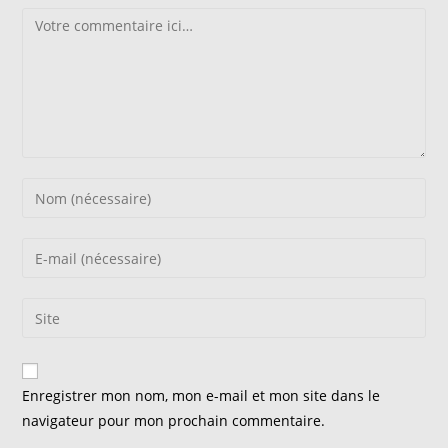
Comment
Enter
your
name
Enter
or
your
username
email
Saisir
to
address
l’URL
comment
to
de
comment
votre
Enregistrer mon nom, mon e-mail et mon site dans le
site
navigateur pour mon prochain commentaire.
(facultatif)