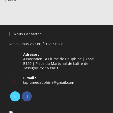
Nous Contacter
Venez nous voir ou écrivez nous !
Adresse :
Association La Plume de Dauphine | Local
B120 | Place du Maréchal de Lattre de
Tassigny 75116 Paris
E-mail :
S’ouvre
laplumedauphine@gmail.com
dans
votre
application
S’ouvre
S’ouvre
dans
dans