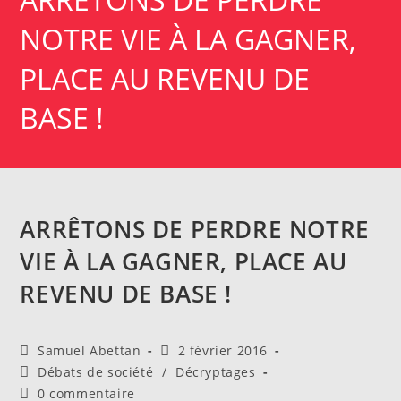
NOTRE VIE À LA GAGNER,
PLACE AU REVENU DE
BASE !
ARRÊTONS DE PERDRE NOTRE
VIE À LA GAGNER, PLACE AU
REVENU DE BASE !
Auteur/autrice
Publication
Samuel Abettan
2 février 2016
de
publiée :
Post
Débats de société
/
Décryptages
la
category:
Commentaires
0 commentaire
publication :