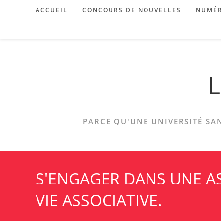
Skip
ACCUEIL
CONCOURS DE NOUVELLES
NUMÉR
to
content
L
PARCE QU'UNE UNIVERSITÉ SAN
S'ENGAGER DANS UNE AS
VIE ASSOCIATIVE.