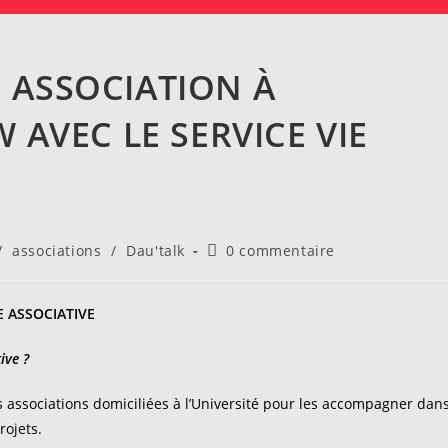
 ASSOCIATION À
 AVEC LE SERVICE VIE
Commentaires
/
associations
/
Dau'talk
0 commentaire
de
la
publication :
E ASSOCIATIVE
ive ?
s associations domiciliées à l’Université pour les accompagner dan
rojets.