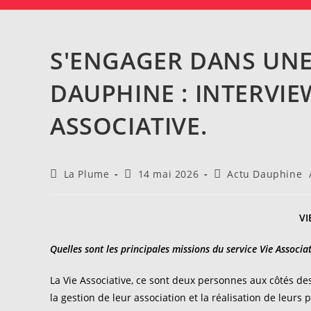
S'ENGAGER DANS UNE
DAUPHINE : INTERVIEW
ASSOCIATIVE.
Auteur/autrice
Publication
Post
La Plume
14 mai 2026
Actu Dauphine
de
publiée :
category:
la
publication :
VI
Quelles sont les principales missions du service Vie Associat
La Vie Associative, ce sont deux personnes aux côtés de
la gestion de leur association et la réalisation de leurs p