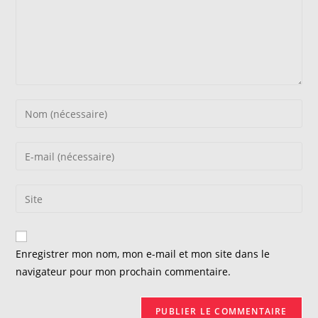
Enter
your
name
Enter
or
your
username
email
Saisir
to
address
l’URL
comment
to
de
comment
votre
Enregistrer mon nom, mon e-mail et mon site dans le
site
navigateur pour mon prochain commentaire.
(facultatif)