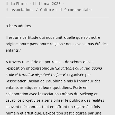
Auteur/autrice
Publication
La Plume
14 mai 2026
de
publiée :
Post
Commentaires
associations
/
Culture
0 commentaire
la
category:
de
publication :
la
publication :
“Chers adultes,
Il est une certitude qui nous unit, quelle que soit notre
origine, notre pays, notre religion : nous avons tous été des
enfants.”
À travers une série de portraits et de scènes de vie,
l’exposition photographique
“
Le cartable ou la rue, quand
école et travail se disputent l’enfance
” organisée par
l’association Dasian de Dauphine a mis à l’honneur des
enfants asiatiques et leurs quotidiens. Porté en
collaboration avec l’association Enfants du Mékong et
LeLab, ce projet vise à sensibiliser le public à des réalités
souvent méconnues, tout en offrant un regard à la fois
humain et artistique. L’exposition s’est clôturée par une