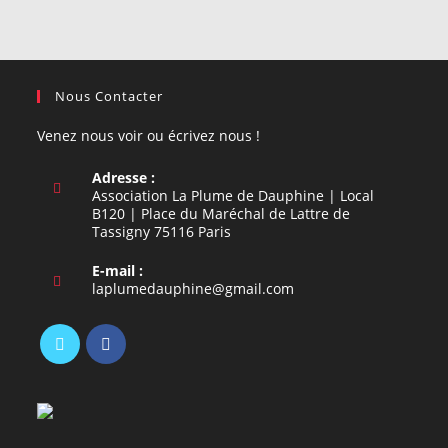
Nous Contacter
Venez nous voir ou écrivez nous !
Adresse :
Association La Plume de Dauphine | Local
B120 | Place du Maréchal de Lattre de
Tassigny 75116 Paris
E-mail :
S’ouvre
laplumedauphine@gmail.com
dans
votre
application
S’ouvre
S’ouvre
dans
dans
un
un