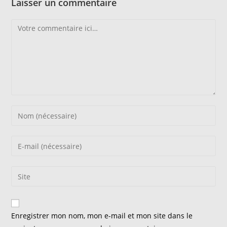
Laisser un commentaire
Comment
Enter
your
name
Enter
or
your
username
email
Saisir
to
address
l’URL
comment
to
de
comment
votre
Enregistrer mon nom, mon e-mail et mon site dans le
site