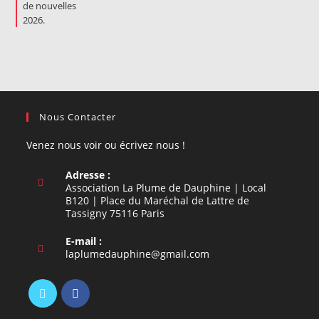
Nous Contacter
Venez nous voir ou écrivez nous !
Adresse :
Association La Plume de Dauphine | Local
B120 | Place du Maréchal de Lattre de
Tassigny 75116 Paris
E-mail :
S’ouvre
laplumedauphine@gmail.com
dans
votre
application
S’ouvre
S’ouvre