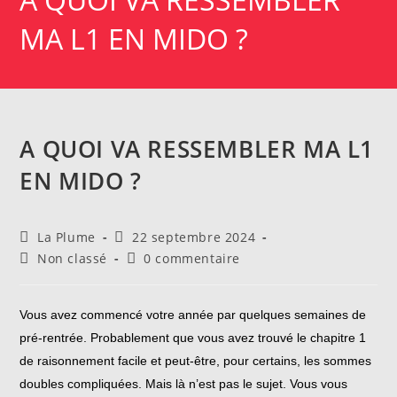
MA L1 EN MIDO ?
A QUOI VA RESSEMBLER MA L1
EN MIDO ?
Auteur/autrice
Publication
La Plume
22 septembre 2024
de
publiée :
Post
Commentaires
Non classé
0 commentaire
la
category:
de
publication :
la
publication :
Vous avez commencé votre année par quelques semaines de
pré-rentrée. Probablement que vous avez trouvé le chapitre 1
de raisonnement facile et peut-être, pour certains, les sommes
doubles compliquées. Mais là n’est pas le sujet. Vous vous