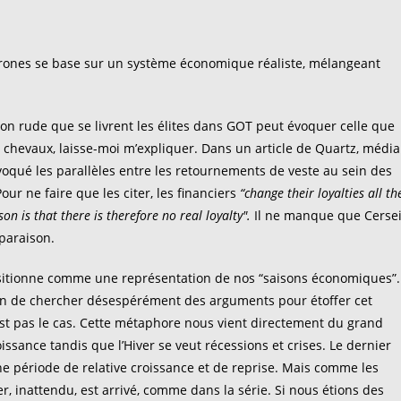
ones se base sur un système économique réaliste, mélangeant
n rude que se livrent les élites dans GOT peut évoquer celle que
s chevaux, laisse-moi m’expliquer. Dans un article de Quartz, média
qué les parallèles entre les retournements de veste au sein des
ur ne faire que les citer, les financiers
“change their loyalties all th
son is that there is therefore no real loyalty".
Il ne manque que Cerse
paraison.
sitionne comme une représentation de nos “saisons économiques”.
ain de chercher désespérément des arguments pour étoffer cet
’est pas le cas. Cette métaphore nous vient directement du grand
issance tandis que l’Hiver se veut récessions et crises. Le dernier
ne période de relative croissance et de reprise. Mais comme les
r, inattendu, est arrivé, comme dans la série. Si nous étions des