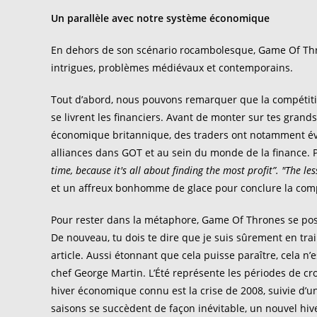
Un parallèle avec notre système économique
En dehors de son scénario rocambolesque, Game Of Thr
intrigues, problèmes médiévaux et contemporains.
Tout d’abord, nous pouvons remarquer que la compétitio
se livrent les financiers. Avant de monter sur tes grand
économique britannique, des traders ont notamment évo
alliances dans GOT et au sein du monde de la finance. Po
time, because it's all about finding the most profit”. "The les
et un affreux bonhomme de glace pour conclure la com
Pour rester dans la métaphore, Game Of Thrones se po
De nouveau, tu dois te dire que je suis sûrement en tr
article. Aussi étonnant que cela puisse paraître, cela n
chef George Martin. L’Été représente les périodes de cro
hiver économique connu est la crise de 2008, suivie d’u
saisons se succèdent de façon inévitable, un nouvel hive