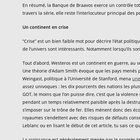
En résumé, la Banque de Braavos exerce un contrôle to
travers la série, elle reste l’interlocuteur principal d
Un continent en crise
“Crise” est un bien faible mot pour décrire l’état politi
de l’univers sont intéressants. Notamment lorsqu’ils son
Tout d’abord, Westeros est un continent en guerre, au 
Une théorie d’Adam Smith évoque que les pays menés pa
Weingast, politique à l’Université de Stanford, mena
une
assez univoques : les dix pourcents des nations les pl
GOT, le moins que l’on puisse dire, c’est que la violen
pendant un temps relativement paisible après la destru
s’imposer sur le trône de fer. Elles mènent donc des éc
royaumes s’endettent avec des risques de défauts conséq
Leblanc ou en lisant le début de cet article, tu sais ce
La croissance est généralement menée par le progrès t