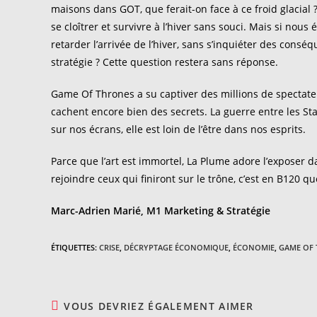
maisons dans GOT, que ferait-on face à ce froid glacial 
se cloîtrer et survivre à l’hiver sans souci. Mais si nou
retarder l’arrivée de l’hiver, sans s’inquiéter des conséq
stratégie ? Cette question restera sans réponse.
Game Of Thrones a su captiver des millions de spectat
cachent encore bien des secrets. La guerre entre les Sta
sur nos écrans, elle est loin de l’être dans nos esprits.
Parce que l’art est immortel, La Plume adore l’exposer dan
rejoindre ceux qui finiront sur le trône, c’est en B120 q
Marc-Adrien Marié, M1 Marketing & Stratégie
ÉTIQUETTES
:
CRISE
,
DÉCRYPTAGE ÉCONOMIQUE
,
ÉCONOMIE
,
GAME OF
VOUS DEVRIEZ ÉGALEMENT AIMER