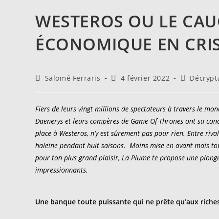
WESTEROS OU LE CA
ÉCONOMIQUE EN CRI
Auteur/autrice
Publication
Post
Salomé Ferraris
4 février 2022
Décrypt
de
publiée :
category:
la
publication :
Fiers de leurs vingt millions de spectateurs à travers le mo
Daenerys et leurs compères de Game Of Thrones ont su conqué
place à Westeros, n’y est sûrement pas pour rien. Entre riv
haleine pendant huit saisons. Moins mise en avant mais tou
pour ton plus grand plaisir, La Plume te propose une plong
impressionnants.
Une banque toute puissante qui ne prête qu’aux riche