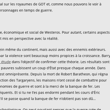
tal sur les royaumes de GOT et, comme nous pouvons le voir à
es personnages en temps de guerre.
que, économique et social de Westeros. Pour autant, certains aspects
t mis en perspective avec la réalité.
sein même du continent, mais aussi avec des ennemis extérieurs.
r la violence sont beaucoup moins propices à la croissance. Barr
 étude
dans l’objectif de confirmer cette théorie. Les résultats sont
us pauvres subissent un coup d'État presque chaque année. Dans
ce est omniprésente. Depuis la mort de Robert Baratheon, qui régna
ction des Targaryens, les maisons n’ont cessé de combattre pour
onomies de guerre et sont à la merci de la banque de fer. Les
uents. Et si tu ne t’es pas endormi pendant les cours d'Éric
 qu’il se passe quand la banque de fer n’obtient pas son dû…
echnologique. On peut pourtant penser que la guerre crée de