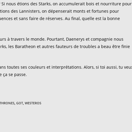
? Si nous étions des Starks, on accumulerait bois et nourriture pour
s étions des Lannisters, on dépenserait monts et fortunes pour
uences et sans faire de réserves. Au final, quelle est la bonne
eurs à travers le monde. Pourtant, Daenerys et compagnie nous
rks, les Baratheon et autres fauteurs de troubles a beau être finie
s toutes ses couleurs et interprétations. Alors, si toi aussi, tu veu
ue ça se passe.
 THRONES
,
GOT
,
WESTEROS