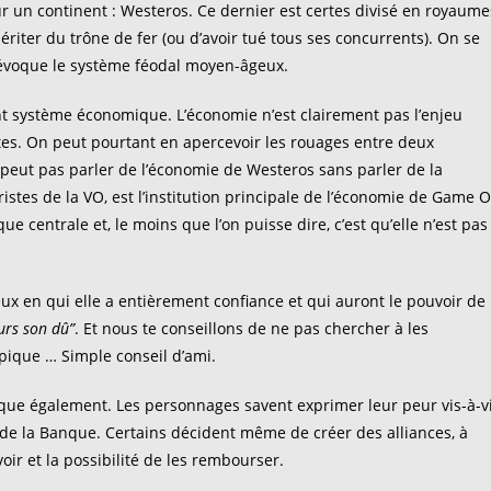
ur un continent : Westeros. Ce dernier est certes divisé en royaume
hériter du trône de fer (ou d’avoir tué tous ses concurrents). On se
 évoque le système féodal moyen-âgeux.
ent système économique. L’économie n’est clairement pas l’enjeu
tes. On peut pourtant en apercevoir les rouages entre deux
e peut pas parler de l’économie de Westeros sans parler de la
stes de la VO, est l’institution principale de l’économie de Game O
 centrale et, le moins que l’on puisse dire, c’est qu’elle n’est pas
ceux en qui elle a entièrement confiance et qui auront le pouvoir de
urs son dû”
. Et nous te conseillons de ne pas chercher à les
 pique … Simple conseil d’ami.
ique également. Les personnages savent exprimer leur peur vis-à-v
e de la Banque. Certains décident même de créer des alliances, à
ir et la possibilité de les rembourser.