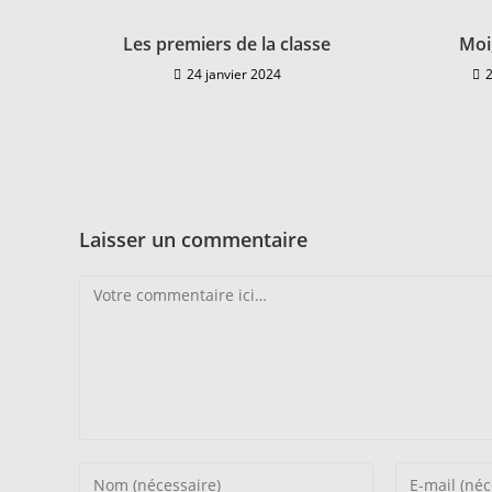
Les premiers de la classe
Moi,
24 janvier 2024
Laisser un commentaire
Comment
Enter
Enter