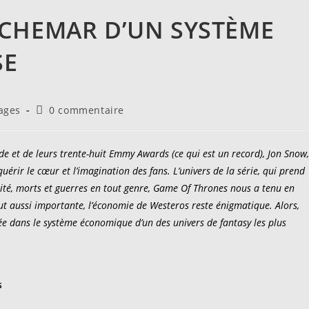
UCHEMAR D’UN SYSTÈME
SE
Commentaires
ages
0 commentaire
de
la
publication :
nde et de leurs trente-huit Emmy Awards (ce qui est un record), Jon Snow,
rir le cœur et l’imagination des fans. L’univers de la série, qui prend
alité, morts et guerres en tout genre, Game Of Thrones nous a tenu en
t aussi importante, l’économie de Westeros reste énigmatique. Alors,
ée dans le système économique d’un des univers de fantasy les plus
s