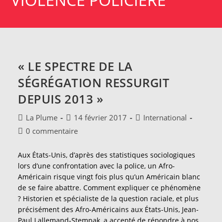
« LE SPECTRE DE LA
SÉGRÉGATION RESSURGIT
DEPUIS 2013 »
Auteur/autrice
Publication
Post
La Plume
14 février 2017
International
de
publiée :
category:
Commentaires
0 commentaire
la
de
publication :
la
Aux États-Unis, d’après des statistiques sociologiques
publication :
lors d’une confrontation avec la police, un Afro-
Américain risque vingt fois plus qu’un Américain blanc
de se faire abattre. Comment expliquer ce phénomène
? Historien et spécialiste de la question raciale, et plus
précisément des Afro-Américains aux États-Unis, Jean-
Paul Lallemand-Stempak, a accepté de répondre à nos