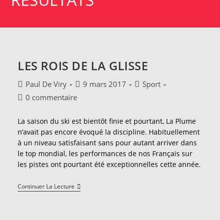
LES ROIS DE LA GLISSE
Auteur/autrice
Publication
Post
Paul De Viry
9 mars 2017
Sport
de
publiée :
category:
Commentaires
0 commentaire
la
de
publication :
la
La saison du ski est bientôt finie et pourtant, La Plume
publication :
n’avait pas encore évoqué la discipline. Habituellement
à un niveau satisfaisant sans pour autant arriver dans
le top mondial, les performances de nos Français sur
les pistes ont pourtant été exceptionnelles cette année.
Les
Continuer La Lecture
Rois
De
La
Glisse