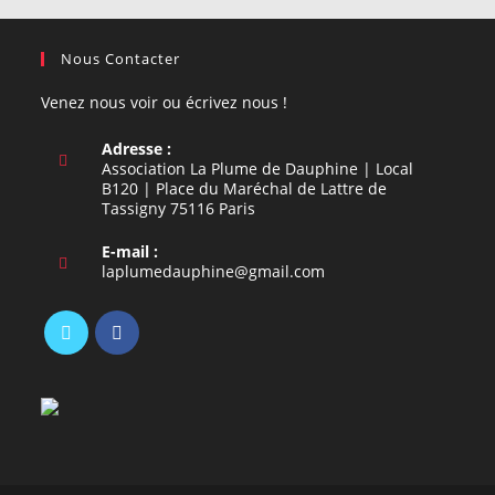
Nous Contacter
Venez nous voir ou écrivez nous !
Adresse :
Association La Plume de Dauphine | Local
B120 | Place du Maréchal de Lattre de
Tassigny 75116 Paris
E-mail :
S’ouvre
laplumedauphine@gmail.com
dans
votre
application
S’ouvre
S’ouvre
dans
dans
un
un
nouvel
nouvel
onglet
onglet