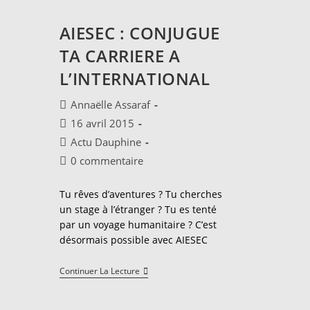
AIESEC : CONJUGUE
TA CARRIERE A
L’INTERNATIONAL
Auteur/autrice
Annaëlle Assaraf
de
Publication
16 avril 2015
la
publiée :
Post
Actu Dauphine
publication :
category:
Commentaires
0 commentaire
de
la
Tu rêves d’aventures ? Tu cherches
publication :
un stage à l’étranger ? Tu es tenté
par un voyage humanitaire ? C’est
désormais possible avec AIESEC
AIESEC
Continuer La Lecture
:
CONJUGUE
TA