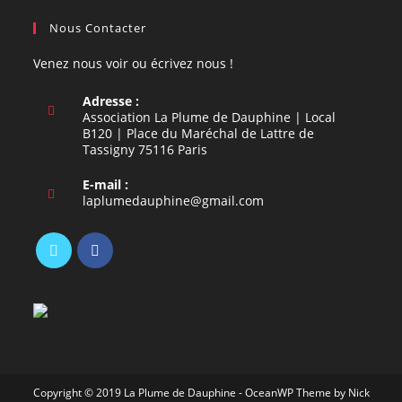
Nous Contacter
Venez nous voir ou écrivez nous !
Adresse :
Association La Plume de Dauphine | Local
B120 | Place du Maréchal de Lattre de
Tassigny 75116 Paris
E-mail :
S’ouvre
laplumedauphine@gmail.com
dans
votre
application
S’ouvre
S’ouvre
dans
dans
un
un
nouvel
nouvel
onglet
onglet
Copyright © 2019 La Plume de Dauphine - OceanWP Theme by Nick