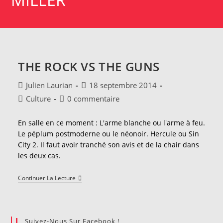
THE ROCK VS THE GUNS
Auteur/autrice
Publication
Julien Laurian
18 septembre 2014
de
publiée :
Post
Commentaires
Culture
0 commentaire
la
category:
de
publication :
la
En salle en ce moment : L'arme blanche ou l'arme à feu.
publication :
Le péplum postmoderne ou le néonoir. Hercule ou Sin
City 2. Il faut avoir tranché son avis et de la chair dans
les deux cas.
The
Continuer La Lecture
Rock
Vs
The
Guns
Suivez-Nous Sur Facebook !