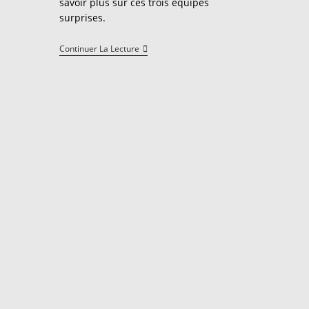
savoir plus sur ces trois équipes
surprises.
Un
Continuer La Lecture
Vent
De
Fraîcheur
Soufflera
Sur
L’Euro
2016
De
Football