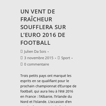
UN VENT DE
FRAÎCHEUR
SOUFFLERA SUR
L’EURO 2016 DE
FOOTBALL
Auteur/autrice
Julien Da Sois
de
Publication
Post
3 novembre 2015
Sport
la
publiée :
category:
Commentaires
0 commentaire
publication :
de
la
Trois petits pays ont marqué les
publication :
esprits en se qualifiant pour le
prochain championnat d’Europe de
football, qui aura lieu à l’été 2016
en France : l’Albanie, l’Irlande du
Nord et l’Islande. L’occasion d’en