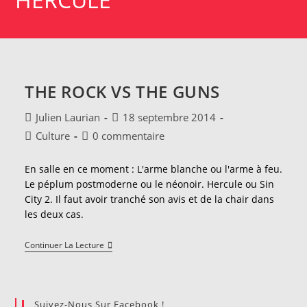
THE ROCK VS THE GUNS
Auteur/autrice
Publication
Julien Laurian
18 septembre 2014
de
publiée :
Post
Commentaires
Culture
0 commentaire
la
category:
de
publication :
la
En salle en ce moment : L'arme blanche ou l'arme à feu.
publication :
Le péplum postmoderne ou le néonoir. Hercule ou Sin
City 2. Il faut avoir tranché son avis et de la chair dans
les deux cas.
The
Continuer La Lecture
Rock
Vs
The
Guns
Suivez-Nous Sur Facebook !