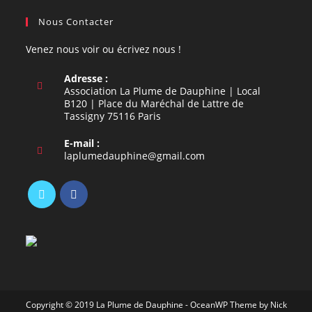
Nous Contacter
Venez nous voir ou écrivez nous !
Adresse :
Association La Plume de Dauphine | Local
B120 | Place du Maréchal de Lattre de
Tassigny 75116 Paris
E-mail :
S’ouvre
laplumedauphine@gmail.com
dans
votre
application
S’ouvre
S’ouvre
dans
dans
un
un
nouvel
nouvel
onglet
onglet
Copyright © 2019 La Plume de Dauphine - OceanWP Theme by Nick