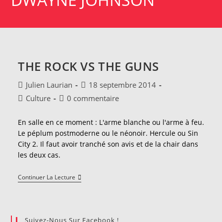
THE ROCK VS THE GUNS
Auteur/autrice
Publication
Julien Laurian
18 septembre 2014
de
publiée :
Post
Commentaires
Culture
0 commentaire
la
category:
de
publication :
la
En salle en ce moment : L'arme blanche ou l'arme à feu.
publication :
Le péplum postmoderne ou le néonoir. Hercule ou Sin
City 2. Il faut avoir tranché son avis et de la chair dans
les deux cas.
The
Continuer La Lecture
Rock
Vs
The
Guns
Suivez-Nous Sur Facebook !