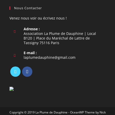
Nous Contacter
Venez nous voir ou écrivez nous !
Adresse :
Association La Plume de Dauphine | Local
B120 | Place du Maréchal de Lattre de
Tassigny 75116 Paris
E-mail :
S’ouvre
laplumedauphine@gmail.com
dans
votre
application
S’ouvre
S’ouvre
dans
dans
un
un
nouvel
nouvel
onglet
onglet
Copyright © 2019 La Plume de Dauphine - OceanWP Theme by Nick