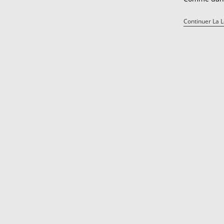
Festival
#12
:
Continuer La 
(no)Jazz
Is
Not
Dead
!