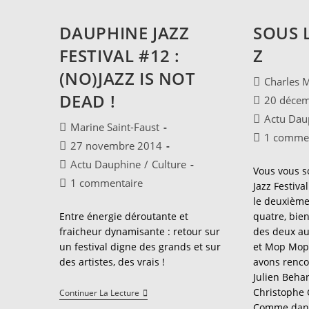
DAUPHINE JAZZ
SOUS 
FESTIVAL #12 :
Z
(NO)JAZZ IS NOT
Auteur/autr
Charles M
de
DEAD !
Publication
20 déce
la
publiée :
Post
Actu Dau
publication 
Auteur/autrice
Marine Saint-Faust
category:
Commentair
1 commen
de
Publication
27 novembre 2014
de
la
publiée :
Post
Actu Dauphine
/
Culture
la
publication :
Vous vous 
category:
publication 
Commentaires
1 commentaire
Jazz Festival
de
le deuxième 
la
Entre énergie déroutante et
quatre, bien
publication :
fraicheur dynamisante : retour sur
des deux au
un festival digne des grands et sur
et Mop Mop.
des artistes, des vrais !
avons renco
Julien Behar
Christophe 
Dauphine
Continuer La Lecture
Jazz
Comme dans 