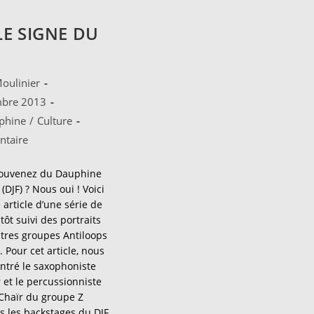
LE SIGNE DU
ice
oulinier
mbre 2013
phine
/
Culture
:
es
taire
souvenez du Dauphine
:
 (DJF) ? Nous oui ! Voici
article d’une série de
tôt suivi des portraits
tres groupes Antiloops
 Pour cet article, nous
ntré le saxophoniste
 et le percussionniste
Chaïr du groupe Z
les backstages du DJF.