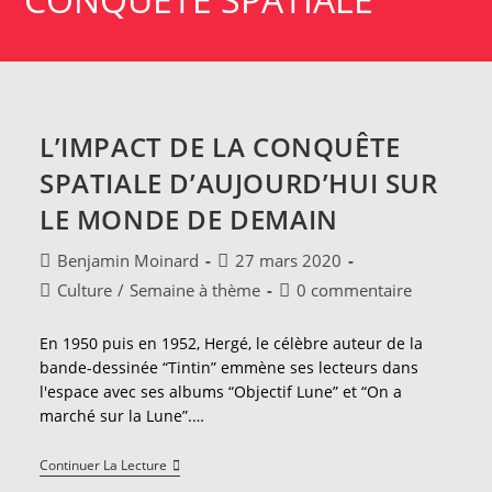
L’IMPACT DE LA CONQUÊTE
SPATIALE D’AUJOURD’HUI SUR
LE MONDE DE DEMAIN
Auteur/autrice
Publication
Benjamin Moinard
27 mars 2020
de
publiée :
Post
Commentaires
Culture
/
Semaine à thème
0 commentaire
la
category:
de
publication :
la
En 1950 puis en 1952, Hergé, le célèbre auteur de la
publication :
bande-dessinée “Tintin” emmène ses lecteurs dans
l'espace avec ses albums “Objectif Lune” et “On a
marché sur la Lune”.…
L’impact
Continuer La Lecture
De