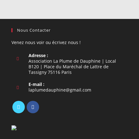
Nous Contacter
Venez nous voir ou écrivez nous !
Adresse :
Association La Plume de Dauphine | Local
B120 | Place du Maréchal de Lattre de
Tassigny 75116 Paris
E-mail :
S’ouvre
laplumedauphine@gmail.com
dans
votre
application
S’ouvre
S’ouvre
dans
dans
un
un