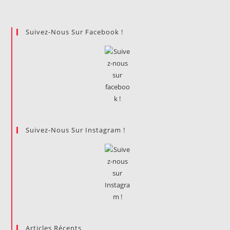
La
Conquête
Spatiale
D’aujourd’hui
Suivez-Nous Sur Facebook !
Sur
Le
Monde
De
Demain
Suivez-Nous Sur Instagram !
Articles Récents