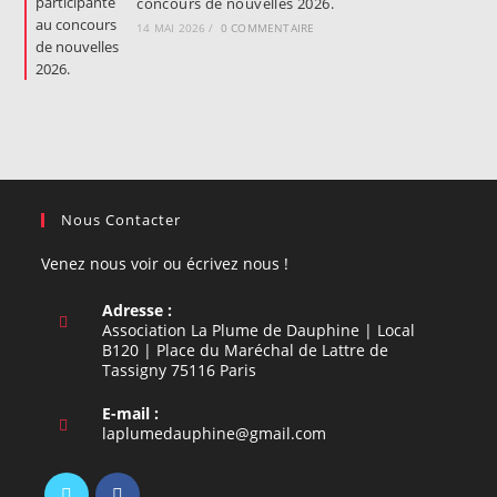
concours de nouvelles 2026.
14 MAI 2026
/
0 COMMENTAIRE
Nous Contacter
Venez nous voir ou écrivez nous !
Adresse :
Association La Plume de Dauphine | Local
B120 | Place du Maréchal de Lattre de
Tassigny 75116 Paris
E-mail :
S’ouvre
laplumedauphine@gmail.com
dans
votre
application