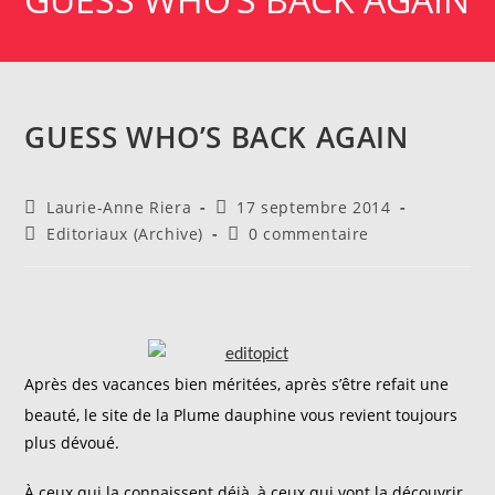
GUESS WHO’S BACK AGAIN
Auteur/autrice
Publication
Laurie-Anne Riera
17 septembre 2014
de
publiée :
Post
Commentaires
Editoriaux (Archive)
0 commentaire
la
category:
de
publication :
la
publication :
Après des vacances bien méritées, après s’être refait une
beauté, le site de la Plume dauphine vous revient toujours
plus dévoué.
À ceux qui la connaissent déjà, à ceux qui vont la découvrir,